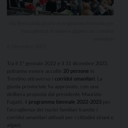
Via libera della giunta al programma biennale per
l’accoglienza di siriani e afgani con i corridoi
umanitari
6 Dicembre 2021
Tra il 1° gennaio 2022 e il 31 dicembre 2023,
potranno essere accolte
20 persone
in
Trentino attraverso i
corridoi umanitari
. La
giunta provinciale ha approvato, con una
delibera proposta dal presidente Maurizio
Fugatti, il
programma biennale 2022-2023
per
l’accoglienza dei nuclei familiari tramite i
corridoi umanitari attivati per i cittadini siriani e
afgani.