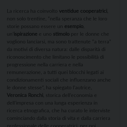
La ricerca ha coinvolto
ventidue cooperatrici
,
non solo trentine, “nella speranza che le loro
storie possano essere un
esempio
,
un’
ispirazione
e uno
stimolo
per le donne che
vogliono lanciarsi, ma sono trattenute “a terra”
da motivi di diversa natura: dalle disparità di
riconoscimento che limitano le possibilità di
progressione nella carriera e nella
remunerazione, a tutti quei blocchi legati ai
condizionamenti sociali che influenzano anche
le donne stesse”, ha spiegato l’autrice,
Veronica Ronchi
, storica dell’economia e
dell’impresa con una lunga esperienza in
ricerca etnografica, che ha curato le interviste
cominciando dalla storia di vita e dalla carriera
professionale delle cooperatrici, per poi