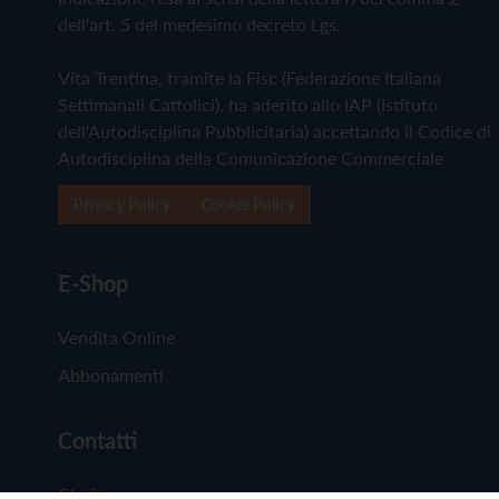
dell'art. 5 del medesimo decreto Lgs.
Vita Trentina, tramite la Fisc (Federazione Italiana
Settimanali Cattolici), ha aderito allo IAP (Istituto
dell'Autodisciplina Pubblicitaria) accettando il Codice di
Autodisciplina della Comunicazione Commerciale
Privacy Policy
Cookie Policy
E-Shop
Vendita Online
Abbonamenti
Contatti
Chi Siamo