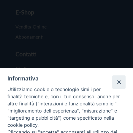
E-Shop
Vendita Online
Abbonamenti
Contatti
Chi Siamo
Informativa
Redazione
Scrivici
Utilizziamo cookie o tecnologie simili per
finalità tecniche e, con il tuo consenso, anche per
altre finalità ("interazioni e funzionalità semplici",
"miglioramento dell'esperienza", "misurazione" e
"targeting e pubblicità") come specificato nella
cookie policy.
Copyright © 2019 - Tutti i diritti riservati - Vit
Cliccando su "accetta" acconsenti all'utilizzo dei