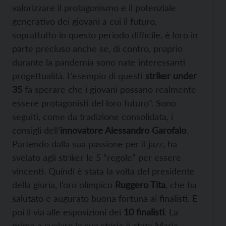
valorizzare il protagonismo e il potenziale
generativo dei giovani a cui il futuro,
soprattutto in questo periodo difficile, è loro in
parte precluso anche se, di contro, proprio
durante la pandemia sono nate interessanti
progettualità. L’esempio di questi
striker under
35
fa sperare che i giovani possano realmente
essere protagonisti del loro futuro”. Sono
seguiti, come da tradizione consolidata, i
consigli dell’
innovatore Alessandro Garofalo
.
Partendo dalla sua passione per il jazz, ha
svelato agli striker le 5 “regole” per essere
vincenti. Quindi è stata la volta del presidente
della giuria, l’oro olimpico
Ruggero Tita
, che ha
salutato e augurato buona fortuna ai finalisti. E
poi il via alle esposizioni dei
10 finalisti
. La
prima a svelare la sua storia è stata Maria