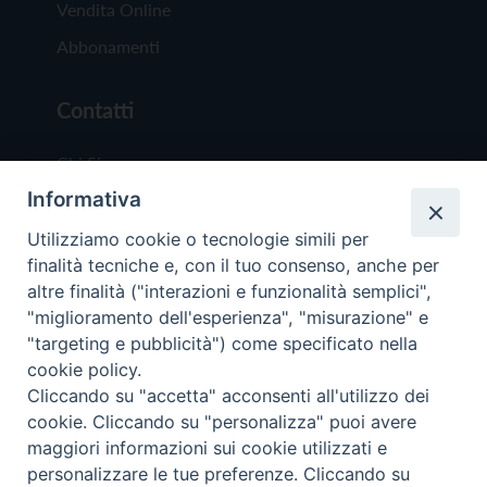
Vendita Online
Abbonamenti
Contatti
Chi Siamo
Informativa
Redazione
Scrivici
Utilizziamo cookie o tecnologie simili per
finalità tecniche e, con il tuo consenso, anche per
altre finalità ("interazioni e funzionalità semplici",
"miglioramento dell'esperienza", "misurazione" e
"targeting e pubblicità") come specificato nella
cookie policy.
Copyright © 2019 - Tutti i diritti riservati - Vit
Cliccando su "accetta" acconsenti all'utilizzo dei
Trentina Editrice
cookie. Cliccando su "personalizza" puoi avere
maggiori informazioni sui cookie utilizzati e
Privacy Policy
personalizzare le tue preferenze. Cliccando su