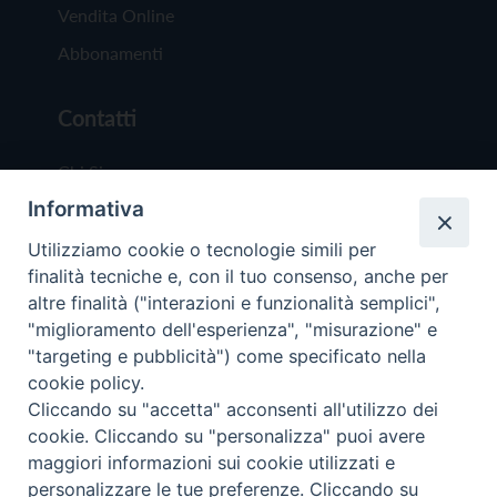
Vendita Online
Abbonamenti
Contatti
Chi Siamo
Informativa
Redazione
Scrivici
Utilizziamo cookie o tecnologie simili per
finalità tecniche e, con il tuo consenso, anche per
altre finalità ("interazioni e funzionalità semplici",
"miglioramento dell'esperienza", "misurazione" e
"targeting e pubblicità") come specificato nella
cookie policy.
Copyright © 2019 - Tutti i diritti riservati - Vit
Cliccando su "accetta" acconsenti all'utilizzo dei
Trentina Editrice
cookie. Cliccando su "personalizza" puoi avere
maggiori informazioni sui cookie utilizzati e
Privacy Policy
personalizzare le tue preferenze. Cliccando su