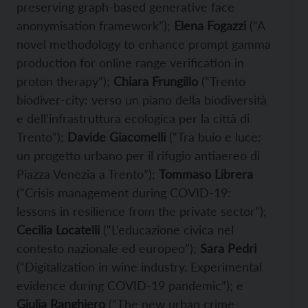
preserving graph-based generative face
anonymisation framework”);
Elena Fogazzi
(“A
novel methodology to enhance prompt gamma
production for online range verification in
proton therapy”);
Chiara Frungillo
(“Trento
biodiver-city: verso un piano della biodiversità
e dell’infrastruttura ecologica per la città di
Trento”);
Davide Giacomelli
(“Tra buio e luce:
un progetto urbano per il rifugio antiaereo di
Piazza Venezia a Trento”);
Tommaso Librera
(“Crisis management during COVID-19:
lessons in resilience from the private sector”);
Cecilia Locatelli
(“L’educazione civica nel
contesto nazionale ed europeo”);
Sara Pedri
(“Digitalization in wine industry. Experimental
evidence during COVID-19 pandemic”); e
Giulia Ranghiero
(“The new urban crime