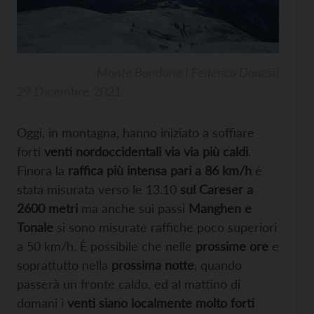
Monte Bondone [ Federico Danesi]
29 Dicembre 2021
Oggi, in montagna, hanno iniziato a soffiare
forti
venti nordoccidentali via via più caldi
.
Finora la
raffica più intensa pari a 86 km/h
è
stata misurata verso le 13.10
sul Careser a
2600 metri
ma anche sui passi
Manghen e
Tonale
si sono misurate raffiche poco superiori
a 50 km/h. È possibile che nelle
prossime ore
e
soprattutto nella
prossima notte
, quando
passerà un fronte caldo, ed al mattino di
domani i
venti siano localmente molto forti