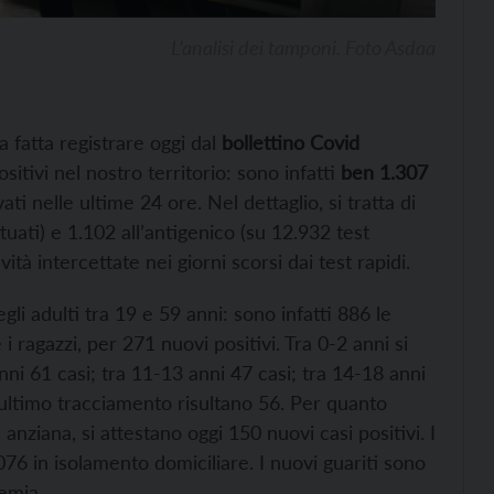
L’analisi dei tamponi. Foto Asdaa
la fatta registrare oggi dal
bollettino Covid
sitivi nel nostro territorio: sono infatti
ben 1.307
ati nelle ultime 24 ore. Nel dettaglio, si tratta di
tuati) e 1.102 all’antigenico (su 12.932 test
ità intercettate nei giorni scorsi dai test rapidi.
gli adulti tra 19 e 59 anni: sono infatti 886 le
i ragazzi, per 271 nuovi positivi. Tra 0-2 anni si
anni 61 casi; tra 11-13 anni 47 casi; tra 14-18 anni
’ultimo tracciamento risultano 56. Per quanto
iù anziana, si attestano oggi 150 nuovi casi positivi. I
.076 in isolamento domiciliare. I nuovi guariti sono
emia.