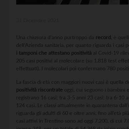
31 Dicembre 2021
Una chiusura d’anno purtroppo da
record
, è quel
dell’Azienda sanitaria, per quanto riguarda i casi po
i tamponi che attestano positività
al Covid-19 rilev
205 casi positivi al molecolare (su 1.818 test effet
effettuati). I molecolari poi confermano 780 positiv
La fascia di età con maggiori nuovi casi è quella de
positività riscontrate
oggi, cui seguono i bambini e 
registrano 16 casi; tra 3-5 anni 23 casi; tra 6-10 
124 casi. Le classi attualmente in quarantena dall
riguarda gli adulti di 60 e oltre anni, fino all’età p
casi attivi in Trentino sono ad oggi 7.200, di cui 7
invece 248, per un totale di 54.268 da inizio pand