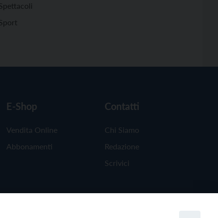
Spettacoli
Sport
E-Shop
Contatti
Vendita Online
Chi Siamo
Abbonamenti
Redazione
Scrivici