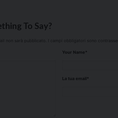
thing To Say?
mail non sarà pubblicato.
I campi obbligatori sono contrass
Your Name
*
La tua email
*