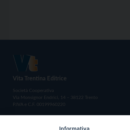
Vita Trentina Editrice
Società Cooperativa
Via Monsignor Endrici, 14 – 38122 Trento
P.IVA e C.F. 00199960220
Informativa