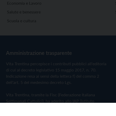
Economia e Lavoro
Salute e benessere
Scuola e cultura
Amministrazione trasparente
Vita Trentina percepisce i contributi pubblici all'editoria
di cui al decreto legislativo 15 maggio 2017, n. 70.
Indicazione resa ai sensi della lettera f) del comma 2
dell'art. 5 del medesimo decreto Lgs.
Vita Trentina, tramite la Fisc (Federazione Italiana
Settimanali Cattolici), ha aderito allo IAP (Istituto
dell'Autodisciplina Pubblicitaria) accettando il Codice di
Autodisciplina della Comunicazione Commerciale