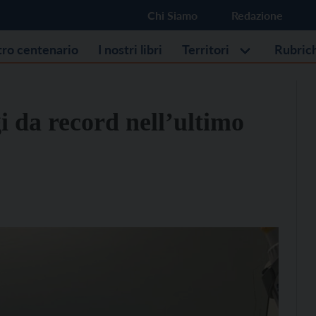
Chi Siamo
Redazione
stro centenario
I nostri libri
Territori
Rubric
i da record nell’ultimo