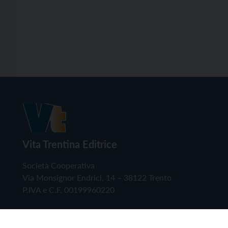
Vita Trentina Editrice
Società Cooperativa
Via Monsignor Endrici, 14 – 38122 Trento
P.IVA e C.F. 00199960220