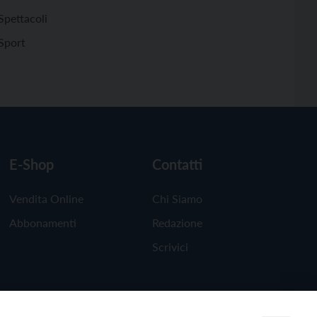
Spettacoli
Sport
E-Shop
Contatti
Vendita Online
Chi Siamo
Abbonamenti
Redazione
Scrivici