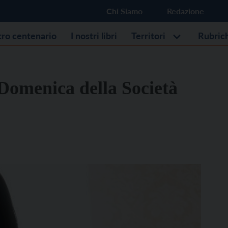
Chi Siamo
Redazione
stro centenario
I nostri libri
Territori
Rubric
 Domenica della Società