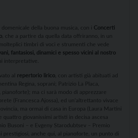
to domenicale della buona musica, con i
Concerti
o
, che a partire da quella data offriranno, in un
molteplici timbri di voci e strumenti che vede
ani, fantasiosi, dinamici e spesso vicini al nostro
ni interpretative.
rvato al
repertorio lirico
, con artisti già abituati ad
lementina Regina, soprani; Patrizio La Placa,
i, pianoforte); ma ci sarà modo di apprezzare
prete (Francesca Ajossa), ed un’altrettanto vivace
rovincia, ma ormai di casa in Europa (Laura Martini
 quattro giovanissimi artisti in decisa ascesa
mio Busoni – e Evgeny Starodubtsev – Premio
i prestigiosi, anche qui, al pianoforte, un punto di