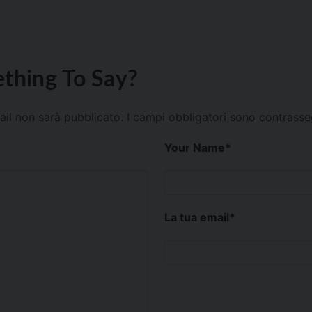
thing To Say?
mail non sarà pubblicato.
I campi obbligatori sono contrass
Your Name
*
La tua email
*