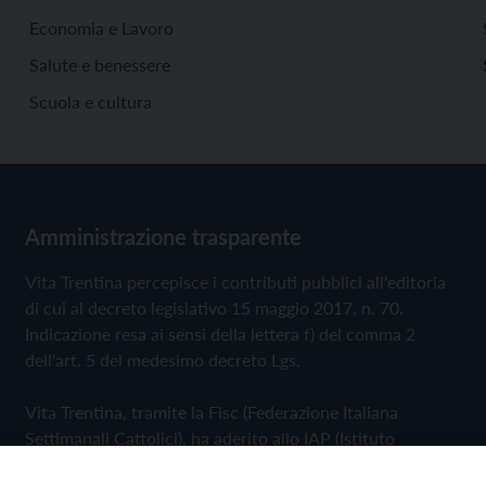
Economia e Lavoro
Salute e benessere
Scuola e cultura
Amministrazione trasparente
Vita Trentina percepisce i contributi pubblici all'editoria
di cui al decreto legislativo 15 maggio 2017, n. 70.
Indicazione resa ai sensi della lettera f) del comma 2
dell'art. 5 del medesimo decreto Lgs.
Vita Trentina, tramite la Fisc (Federazione Italiana
Settimanali Cattolici), ha aderito allo IAP (Istituto
dell'Autodisciplina Pubblicitaria) accettando il Codice di