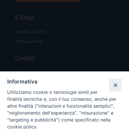
E-Shop
Vendita Online
Abbonamenti
Contatti
Chi Siamo
Informativa
Redazione
Scrivici
Utilizziamo cookie o tecnologie simili per
finalità tecniche e, con il tuo consenso, anche per
altre finalità ("interazioni e funzionalità semplici",
"miglioramento dell'esperienza", "misurazione" e
"targeting e pubblicità") come specificato nella
cookie policy.
Copyright © 2019 - Tutti i diritti riservati - Vit