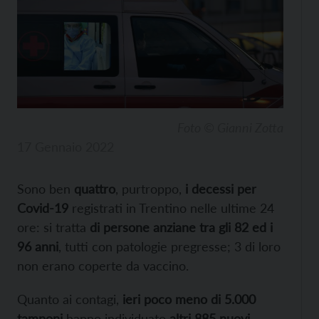
Foto © Gianni Zotta
17 Gennaio 2022
Sono ben
quattro
, purtroppo,
i decessi per
Covid-19
registrati in Trentino nelle ultime 24
ore: si tratta
di persone anziane tra gli 82 ed i
96 anni
, tutti con patologie pregresse; 3 di loro
non erano coperte da vaccino.
Quanto ai contagi,
ieri poco meno di 5.000
tamponi
hanno individuato
altri 885 nuovi