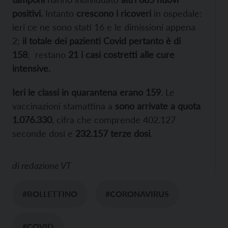
positivi.
Intanto
crescono i ricoveri
in ospedale:
ieri ce ne sono stati 16 e le dimissioni appena
2;
il totale dei pazienti Covid pertanto è di
158
; restano
21 i casi costretti alle cure
intensive.
Ieri le classi in quarantena erano 159
. Le
vaccinazioni stamattina a
sono arrivate a quota
1.076.330
, cifra che comprende 402.127
seconde dosi e
232.157 terze dosi
.
di
redazione VT
#BOLLETTINO
#CORONAVIRUS
#COVID