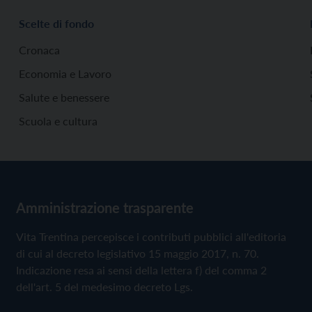
Scelte di fondo
Cronaca
Economia e Lavoro
Salute e benessere
Scuola e cultura
Amministrazione trasparente
Vita Trentina percepisce i contributi pubblici all'editoria
di cui al decreto legislativo 15 maggio 2017, n. 70.
Indicazione resa ai sensi della lettera f) del comma 2
dell'art. 5 del medesimo decreto Lgs.