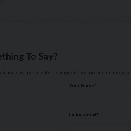
thing To Say?
mail non sarà pubblicato.
I campi obbligatori sono contrass
Your Name
*
La tua email
*