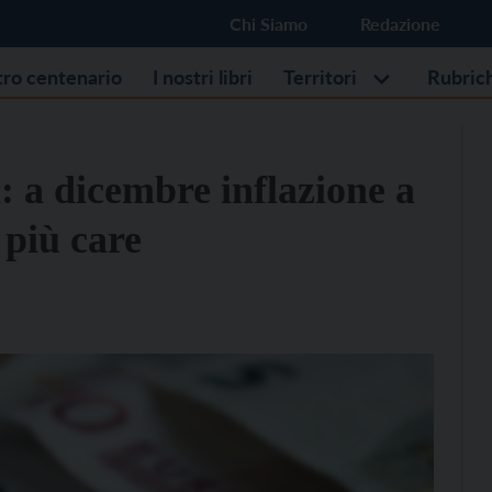
Chi Siamo
Redazione
stro centenario
I nostri libri
Territori
Rubric
: a dicembre inflazione a
 più care