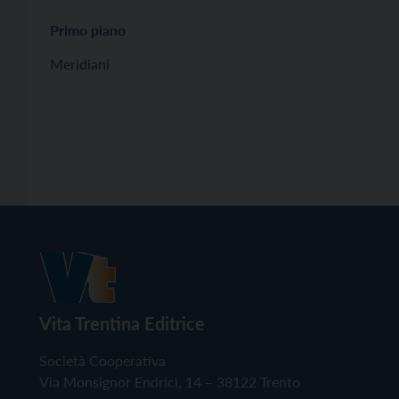
Primo piano
Meridiani
Vita Trentina Editrice
Società Cooperativa
Via Monsignor Endrici, 14 – 38122 Trento