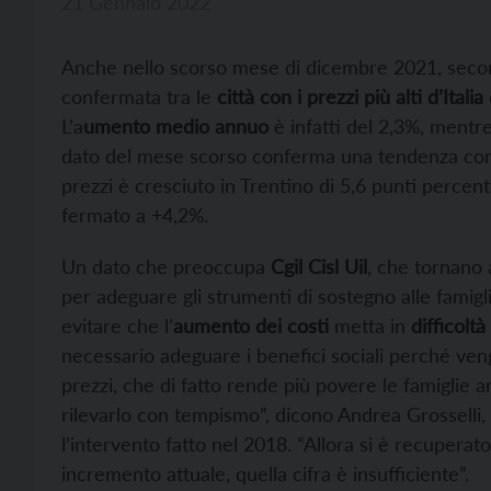
21 Gennaio 2022
Anche nello scorso mese di dicembre 2021, secondo
confermata tra le
città con i prezzi più alti d’Italia
L’a
umento medio annuo
è infatti del 2,3%, mentre 
dato del mese scorso conferma una tendenza consol
prezzi è cresciuto in Trentino di 5,6 punti percent
fermato a +4,2%.
Un dato che preoccupa
Cgil Cisl Uil
, che tornano 
per adeguare gli strumenti di sostegno alle famiglie
evitare che l’
aumento dei costi
metta in
difficoltà
necessario adeguare i benefici sociali perché ven
prezzi, che di fatto rende più povere le famiglie a
rilevarlo con tempismo”, dicono Andrea Grosselli,
l’intervento fatto nel 2018. “Allora si è recuperato
incremento attuale, quella cifra è insufficiente”.