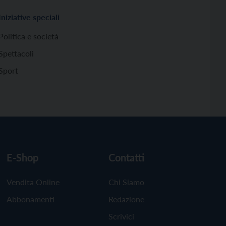
Iniziative speciali
Politica e società
Spettacoli
Sport
E-Shop
Contatti
Vendita Online
Chi Siamo
Abbonamenti
Redazione
Scrivici