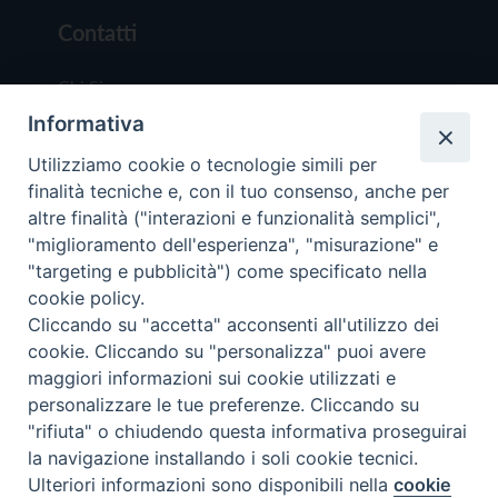
Contatti
Chi Siamo
Informativa
Redazione
Scrivici
Utilizziamo cookie o tecnologie simili per
finalità tecniche e, con il tuo consenso, anche per
altre finalità ("interazioni e funzionalità semplici",
"miglioramento dell'esperienza", "misurazione" e
"targeting e pubblicità") come specificato nella
cookie policy.
Copyright © 2019 - Tutti i diritti riservati - Vit
Cliccando su "accetta" acconsenti all'utilizzo dei
Trentina Editrice
cookie. Cliccando su "personalizza" puoi avere
maggiori informazioni sui cookie utilizzati e
Privacy Policy
personalizzare le tue preferenze. Cliccando su
Torna all'inizi
"rifiuta" o chiudendo questa informativa proseguirai
la navigazione installando i soli cookie tecnici.
Ulteriori informazioni sono disponibili nella
cookie
Preferenze Cookie