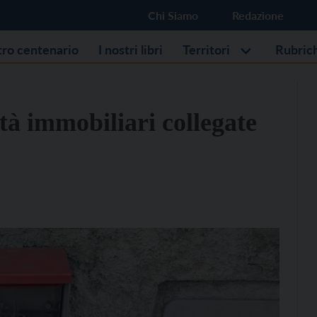
Chi Siamo
Redazione
stro centenario
I nostri libri
Territori
Rubric
ità immobiliari collegate