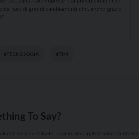
ereto, dando alle imprese e ai privati cittadini gli
esta fase di grandi cambiamenti che, anche grazie
”.
#TECNOLOGIA
#TIM
thing To Say?
mail non sarà pubblicato.
I campi obbligatori sono contrass