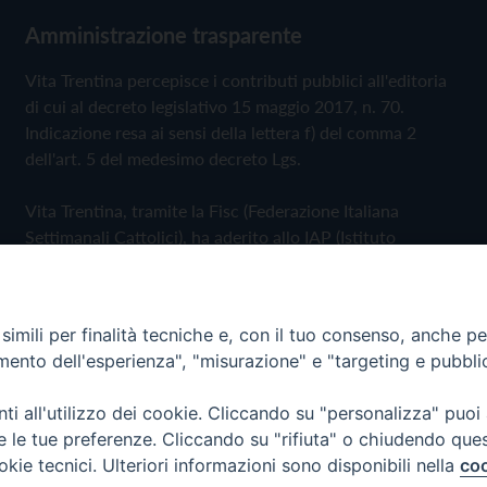
Amministrazione trasparente
Vita Trentina percepisce i contributi pubblici all'editoria
di cui al decreto legislativo 15 maggio 2017, n. 70.
Indicazione resa ai sensi della lettera f) del comma 2
dell'art. 5 del medesimo decreto Lgs.
Vita Trentina, tramite la Fisc (Federazione Italiana
Settimanali Cattolici), ha aderito allo IAP (Istituto
dell'Autodisciplina Pubblicitaria) accettando il Codice di
Autodisciplina della Comunicazione Commerciale
imili per finalità tecniche e, con il tuo consenso, anche per 
Privacy Policy
Cookie Policy
amento dell'esperienza", "misurazione" e "targeting e pubbli
i all'utilizzo dei cookie. Cliccando su "personalizza" puoi
 Trentina Editrice
re le tue preferenze. Cliccando su "rifiuta" o chiudendo que
okie tecnici. Ulteriori informazioni sono disponibili nella
coo