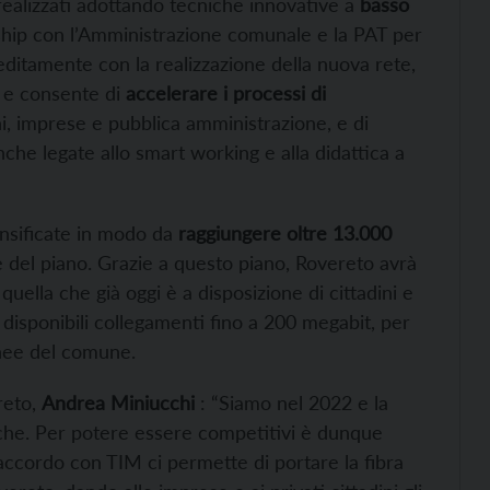
realizzati adottando tecniche innovative a
basso
ship con l’Amministrazione comunale e la PAT per
peditamente con la realizzazione della nuova rete,
, e consente di
accelerare i processi di
ini, imprese e pubblica amministrazione, e di
che legate allo smart working e alla didattica a
ensificate in modo da
raggiungere oltre 13.000
one del piano. Grazie a questo piano, Rovereto avrà
 quella che già oggi è a disposizione di cittadini e
disponibili collegamenti fino a 200 megabit, per
linee del comune.
reto,
Andrea Miniucchi
: “Siamo nel 2022 e la
tiche. Per potere essere competitivi è dunque
accordo con TIM ci permette di portare la fibra