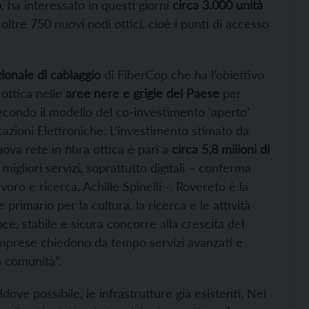
p
, ha interessato in questi giorni
circa 3.000 unità
i oltre 750 nuovi nodi ottici, cioè i punti di accesso
ionale di cablaggio
di FiberCop che ha l’obiettivo
 ottica nelle
aree nere e grigie del Paese
per
condo il modello del co-investimento ‘aperto’
zioni Elettroniche. L’investimento stimato da
ova rete in fibra ottica è pari a
circa 5,8 milioni di
 migliori servizi, soprattutto digitali – conferma
oro e ricerca, Achille Spinelli -. Rovereto è la
primario per la cultura, la ricerca e le attività
e, stabile e sicura concorre alla crescita del
d imprese chiedono da tempo servizi avanzati e
a comunità”.
ddove possibile, le infrastrutture già esistenti. Nel