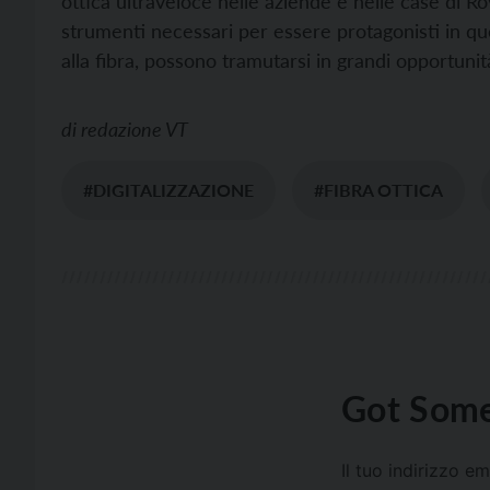
ottica ultraveloce nelle aziende e nelle case di Rov
strumenti necessari per essere protagonisti in qu
alla fibra, possono tramutarsi in grandi opportunità
di
redazione VT
#DIGITALIZZAZIONE
#FIBRA OTTICA
Got Some
Il tuo indirizzo e