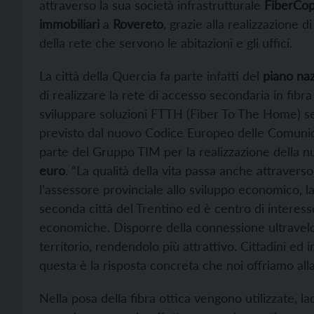
attraverso la sua società infrastrutturale
FiberCo
immobiliari
a
Rovereto
, grazie alla realizzazione d
della rete che servono le abitazioni e gli uffici.
La città della Quercia fa parte infatti del
piano naz
di realizzare la rete di accesso secondaria in fibra
sviluppare soluzioni FTTH (Fiber To The Home) se
previsto dal nuovo Codice Europeo delle Comunica
parte del Gruppo TIM per la realizzazione della nu
euro
. “La qualità della vita passa anche attraverso
l’assessore provinciale allo sviluppo economico, lav
seconda città del Trentino ed è centro di interesse 
economiche. Disporre della connessione ultraveloc
territorio, rendendolo più attrattivo. Cittadini e
questa è la risposta concreta che noi offriamo all
Nella posa della fibra ottica vengono utilizzate, la