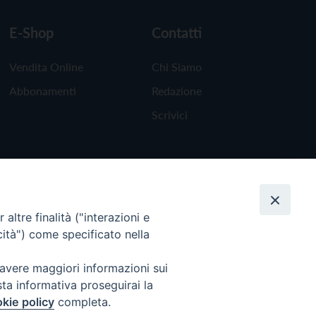
E-Shop
Contatti
Vendita Online
Chi Siamo
Abbonamenti
Redazione
Scrivici
altre finalità ("interazioni e
cità") come specificato nella
 avere maggiori informazioni sui
sta informativa proseguirai la
kie policy
completa.