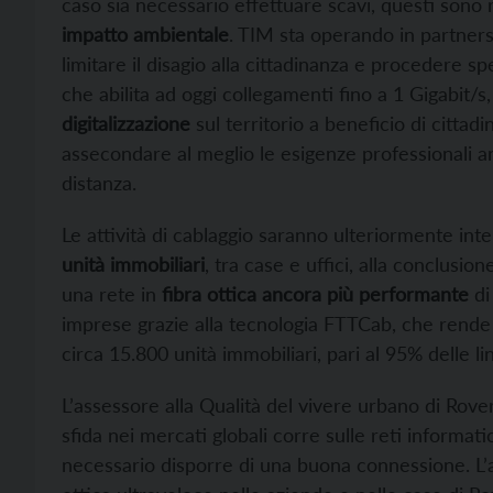
caso sia necessario effettuare scavi, questi sono 
impatto ambientale
. TIM sta operando in partner
limitare il disagio alla cittadinanza e procedere s
che abilita ad oggi collegamenti fino a 1 Gigabit/s
digitalizzazione
sul territorio a beneficio di cittad
assecondare al meglio le esigenze professionali an
distanza.
Le attività di cablaggio saranno ulteriormente int
unità immobiliari
, tra case e uffici, alla conclusi
una rete in
fibra ottica ancora più performante
di
imprese grazie alla tecnologia FTTCab, che rende 
circa 15.800 unità immobiliari, pari al 95% delle 
L’assessore alla Qualità del vivere urbano di Rove
sfida nei mercati globali corre sulle reti informa
necessario disporre di una buona connessione. L’