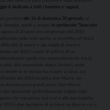
 cui don Bosco è pure patrono) e dagli animatori,
gio è dedicato a tutti i bambini e ragazzi.
nto previsto
alle 16 di domenica 30 gennaio
, al
i, famiglie, adulti e anziani
lo spettacolo “Spaccato
, ragazzo di 20 anni che nel gennaio del 2015
vittorioso nella fede anche se sconfitto nel fisico.
difficoltà di vivere e alla voglia di vivere e
mato, nel 2012 scopre di soffrire di un
d abbandonare quella che apparentemente era la
scuola). Ma nonostante dolori, farmaci, visite,
 si chiude in se stesso ma si apre a Gesù, cui
ll’estate del 2014 incontra don Marco, un
i due diventeranno grandi amici. Don Marco
ua vita rimanendo profondamente colpito dalla
agazzo che non pensa mai a sé e alla sua malattia
el 2015 i due decidono di scrivere un libro in cui si