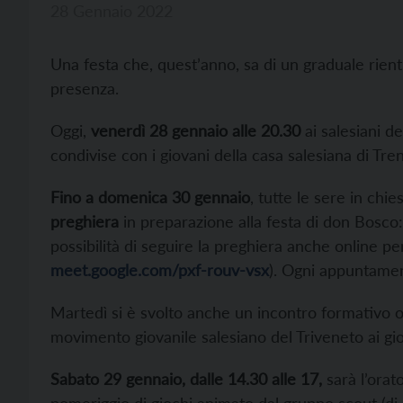
28 Gennaio 2022
Una festa che, quest’anno, sa di un graduale rient
presenza.
Oggi,
venerdì 28 gennaio alle 20.30
ai salesiani d
condivise con i giovani della casa salesiana di Tren
Fino a domenica 30 gennaio
, tutte le sere in chi
preghiera
in preparazione alla festa di don Bosc
possibilità di seguire la preghiera anche online p
meet.google.com/pxf-rouv-vsx
). Ogni appuntame
Martedì si è svolto anche un incontro formativo 
movimento giovanile salesiano del Triveneto ai gio
Sabato 29 gennaio, dalle 14.30 alle 17,
sarà l’orat