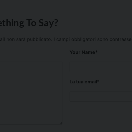
thing To Say?
mail non sarà pubblicato.
I campi obbligatori sono contrass
Your Name
*
La tua email
*