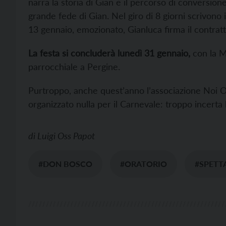
narra la storia di Gian e il percorso di conversio
grande fede di Gian. Nel giro di 8 giorni scrivono il
13 gennaio, emozionato, Gianluca firma il contrat
La festa si concluderà lunedì 31 gennaio,
con la M
parrocchiale a Pergine.
Purtroppo, anche quest’anno l’associazione Noi Ora
organizzato nulla per il Carnevale: troppo incerta
di
Luigi Oss Papot
#DON BOSCO
#ORATORIO
#SPETT