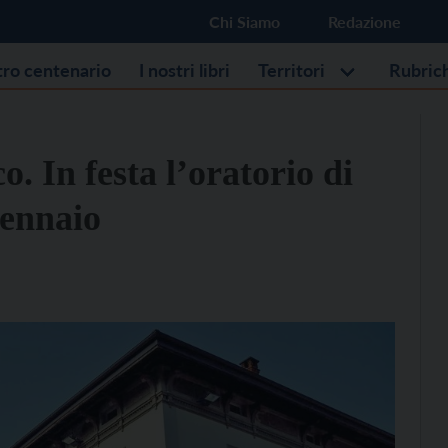
Chi Siamo
Redazione
stro centenario
I nostri libri
Territori
Rubric
. In festa l’oratorio di
gennaio