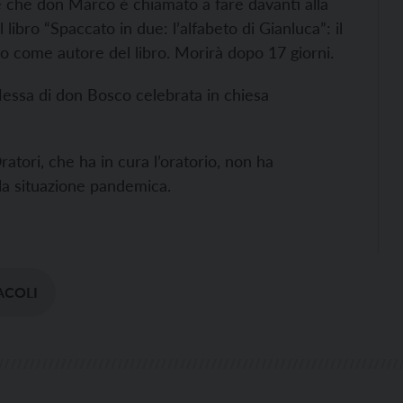
ne che don Marco è chiamato a fare davanti alla
 libro “Spaccato in due: l’alfabeto di Gianluca”: il
to come autore del libro. Morirà dopo 17 giorni.
essa di don Bosco celebrata in chiesa
tori, che ha in cura l’oratorio, non ha
 la situazione pandemica.
ACOLI