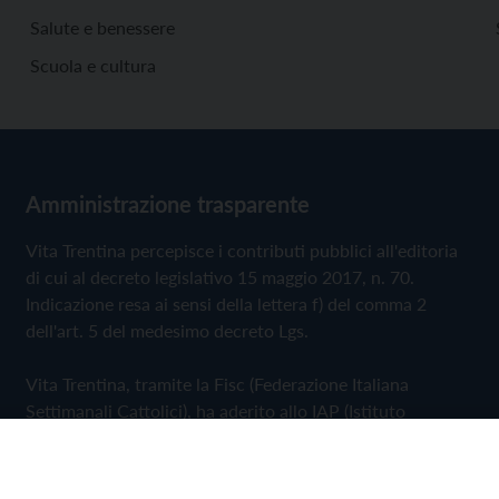
Salute e benessere
Scuola e cultura
Amministrazione trasparente
Vita Trentina percepisce i contributi pubblici all'editoria
di cui al decreto legislativo 15 maggio 2017, n. 70.
Indicazione resa ai sensi della lettera f) del comma 2
dell'art. 5 del medesimo decreto Lgs.
Vita Trentina, tramite la Fisc (Federazione Italiana
Settimanali Cattolici), ha aderito allo IAP (Istituto
dell'Autodisciplina Pubblicitaria) accettando il Codice di
Autodisciplina della Comunicazione Commerciale