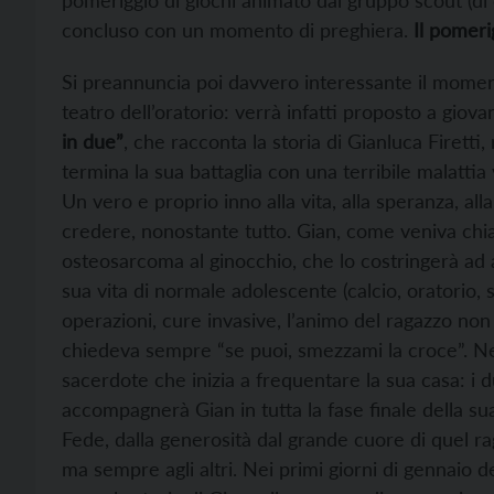
pomeriggio di giochi animato dal gruppo scout (di
concluso con un momento di preghiera.
Il pomerig
Si preannuncia poi davvero interessante il mome
teatro dell’oratorio: verrà infatti proposto a giovan
in due”
, che racconta la storia di Gianluca Firetti
termina la sua battaglia con una terribile malattia 
Un vero e proprio inno alla vita, alla speranza, alla 
credere, nonostante tutto. Gian, come veniva chia
osteosarcoma al ginocchio, che lo costringerà a
sua vita di normale adolescente (calcio, oratorio, 
operazioni, cure invasive, l’animo del ragazzo non
chiedeva sempre “se puoi, smezzami la croce”. Ne
sacerdote che inizia a frequentare la sua casa: 
accompagnerà Gian in tutta la fase finale della s
Fede, dalla generosità dal grande cuore di quel r
ma sempre agli altri. Nei primi giorni di gennaio d