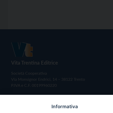
Vita Trentina Editrice
Società Cooperativa
Via Monsignor Endrici, 14 – 38122 Trento
P.IVA e C.F. 00199960220
Informativa