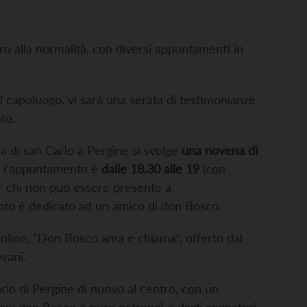
ro alla normalità, con diversi appuntamenti in
el capoluogo, vi sarà una serata di testimonianze
to.
esa di san Carlo a Pergine si svolge
una novena di
o: l’appuntamento è
dalle 18.30 alle 19
(con
er chi non può essere presente a
nto è dedicato ad un amico di don Bosco.
online, “Don Bosco ama e chiama”, offerto dal
vani.
orio di Pergine di nuovo al centro, con un