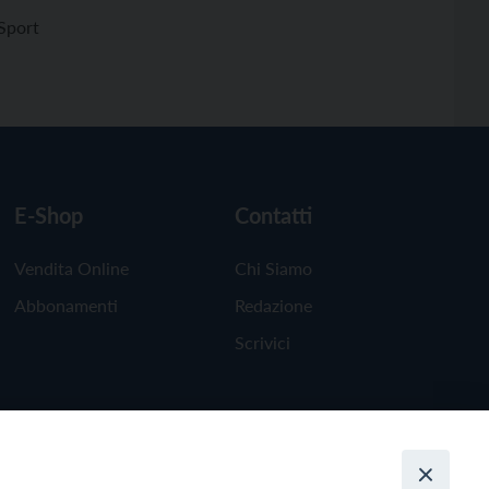
Sport
E-Shop
Contatti
Vendita Online
Chi Siamo
Abbonamenti
Redazione
Scrivici