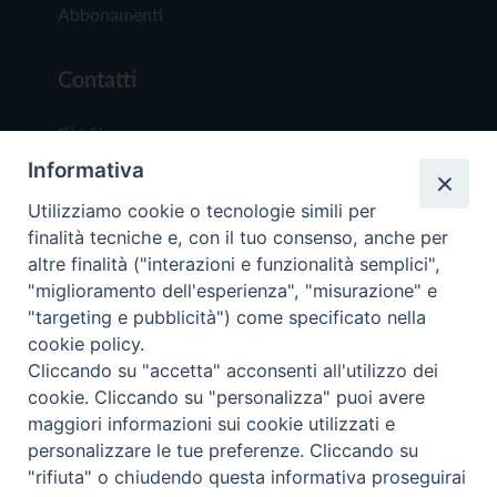
Abbonamenti
Contatti
Chi Siamo
Informativa
Redazione
Scrivici
Utilizziamo cookie o tecnologie simili per
finalità tecniche e, con il tuo consenso, anche per
altre finalità ("interazioni e funzionalità semplici",
"miglioramento dell'esperienza", "misurazione" e
"targeting e pubblicità") come specificato nella
cookie policy.
Copyright © 2019 - Tutti i diritti riservati - Vit
Cliccando su "accetta" acconsenti all'utilizzo dei
Trentina Editrice
cookie. Cliccando su "personalizza" puoi avere
maggiori informazioni sui cookie utilizzati e
Privacy Policy
personalizzare le tue preferenze. Cliccando su
Torna all'inizi
"rifiuta" o chiudendo questa informativa proseguirai