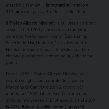
maschili e femminili,
impegnati sull’anello di
111 metri
nel palazzetto dell’Ice Rink Pinè.
Il
Trofeo Alberto Nicolodi
, la cui prima edizione
si svolse nel 1960 a cura dei soci fondatori
della Sportivi Ghiaccio Trento (Ezio Benini,
Saverio de Tisi, Umberto Grillo, Benedetto
Nicolodi e Guido Tomasi), fu dedicata ad un
giovane pattinatore scomparso qualche mese
prima.
Fino al 1985 il Trofeo Alberto Nicolodi si
disputò sul ghiaccio naturale della pista di
Madonna di Campiglio (con 2 record del
mondo nel 1963 dal tedesco G. Traub e nel
1968 del norvegese S. E. Stiansen), e nel 2000
la 40ª edizione fu valida come Coppa del