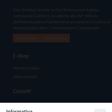
Vita Trentina, tramite la Fisc (Federazione Italiana
Settimanali Cattolici), ha aderito allo IAP (Istituto
dell'Autodisciplina Pubblicitaria) accettando il Codice di
Autodisciplina della Comunicazione Commerciale
Privacy Policy
Cookie Policy
E-Shop
Vendita Online
Abbonamenti
Contatti
Chi Siamo
Informativa
Redazione