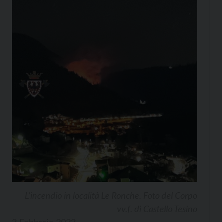
L’incendio in località Le Ronche. Foto del Corpo
vv.f. di Castello Tesino