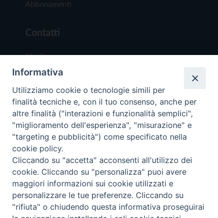
Abbonamenti
Contatti
Chi Siamo
Informativa
Redazione
Scrivici
Utilizziamo cookie o tecnologie simili per
finalità tecniche e, con il tuo consenso, anche per
altre finalità ("interazioni e funzionalità semplici",
"miglioramento dell'esperienza", "misurazione" e
"targeting e pubblicità") come specificato nella
cookie policy.
Copyright © 2019 - Tutti i diritti riservati - Vit
Cliccando su "accetta" acconsenti all'utilizzo dei
Trentina Editrice
cookie. Cliccando su "personalizza" puoi avere
maggiori informazioni sui cookie utilizzati e
Privacy Policy
personalizzare le tue preferenze. Cliccando su
Torna all'inizi
"rifiuta" o chiudendo questa informativa proseguirai