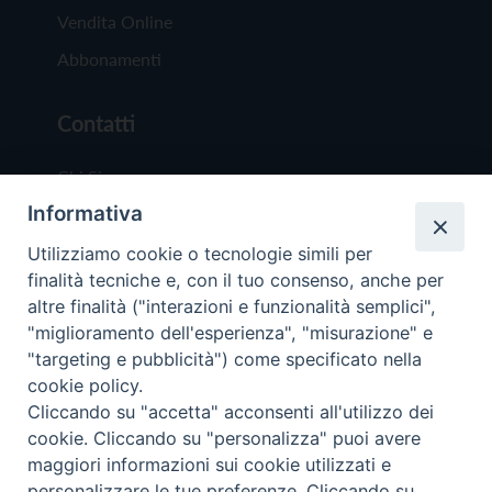
Vendita Online
Abbonamenti
Contatti
Chi Siamo
Informativa
Redazione
Scrivici
Utilizziamo cookie o tecnologie simili per
finalità tecniche e, con il tuo consenso, anche per
altre finalità ("interazioni e funzionalità semplici",
"miglioramento dell'esperienza", "misurazione" e
"targeting e pubblicità") come specificato nella
cookie policy.
Copyright © 2019 - Tutti i diritti riservati - Vit
Cliccando su "accetta" acconsenti all'utilizzo dei
Trentina Editrice
cookie. Cliccando su "personalizza" puoi avere
maggiori informazioni sui cookie utilizzati e
Privacy Policy
personalizzare le tue preferenze. Cliccando su