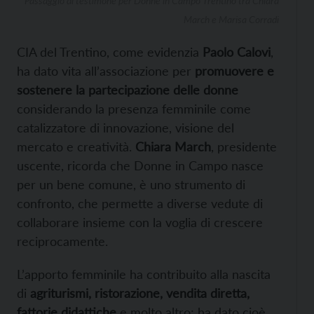
Passaggio di testimone per Donne in Campo Trentino tra Chiara
March e Marisa Corradi
CIA del Trentino, come evidenzia
Paolo Calovi
,
ha dato vita all’associazione per
promuovere e
sostenere la partecipazione delle donne
considerando la presenza femminile come
catalizzatore di innovazione, visione del
mercato e creatività.
Chiara March
, presidente
uscente, ricorda che Donne in Campo nasce
per un bene comune, è uno strumento di
confronto, che permette a diverse vedute di
collaborare insieme con la voglia di crescere
reciprocamente.
L’apporto femminile ha contribuito alla nascita
di
agriturismi, ristorazione, vendita diretta,
fattorie didattiche
e molto altro; ha dato cioè