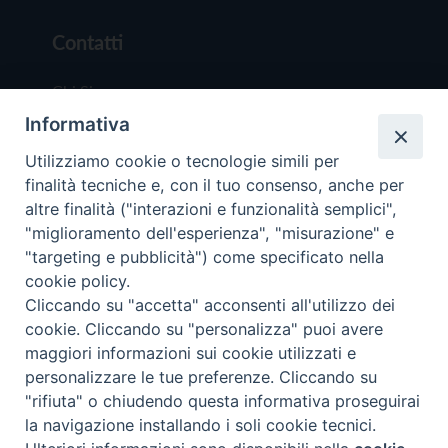
Contatti
Chi Siamo
Informativa
Redazione
Scrivici
Utilizziamo cookie o tecnologie simili per
finalità tecniche e, con il tuo consenso, anche per
altre finalità ("interazioni e funzionalità semplici",
"miglioramento dell'esperienza", "misurazione" e
"targeting e pubblicità") come specificato nella
cookie policy.
Copyright © 2019 - Tutti i diritti riservati - Vit
Cliccando su "accetta" acconsenti all'utilizzo dei
Trentina Editrice
cookie. Cliccando su "personalizza" puoi avere
maggiori informazioni sui cookie utilizzati e
Privacy Policy
personalizzare le tue preferenze. Cliccando su
Torna all'inizi
"rifiuta" o chiudendo questa informativa proseguirai
la navigazione installando i soli cookie tecnici.