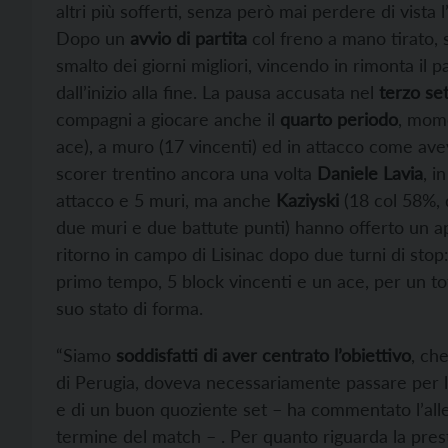
altri più sofferti, senza però mai perdere di vista l
Dopo un
avvio di partita
col freno a mano tirato, s
smalto dei giorni migliori, vincendo in rimonta il 
dall’inizio alla fine. La pausa accusata nel
terzo se
compagni a giocare anche il
quarto periodo
, mome
ace), a muro (17 vincenti) ed in attacco come ave
scorer trentino ancora una volta
Daniele Lavia
, i
attacco e 5 muri, ma anche
Kaziyski
(18 col 58%, 
due muri e due battute punti) hanno offerto un ap
ritorno in campo di Lisinac dopo due turni di stop:
primo tempo, 5 block vincenti e un ace, per un tot
suo stato di forma.
“Siamo
soddisfatti di aver centrato l’obiettivo
, ch
di Perugia, doveva necessariamente passare per la 
e di un buon quoziente set – ha commentato l’alle
termine del match – . Per quanto riguarda la pre