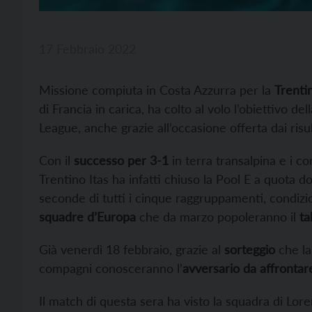
17 Febbraio 2022
Missione compiuta in Costa Azzurra per la
Trenti
di Francia in carica, ha colto al volo l’obiettivo dell
League, anche grazie all’occasione offerta dai risult
Con il
successo per 3-1
in terra transalpina e i co
Trentino Itas ha infatti chiuso la Pool E a quota dod
seconde di tutti i cinque raggruppamenti, condizi
squadre d’Europa
che da marzo popoleranno il
ta
Già venerdì 18 febbraio, grazie al
sorteggio
che la
compagni conosceranno l’
avversario da affrontar
Il match di questa sera ha visto la squadra di Lor