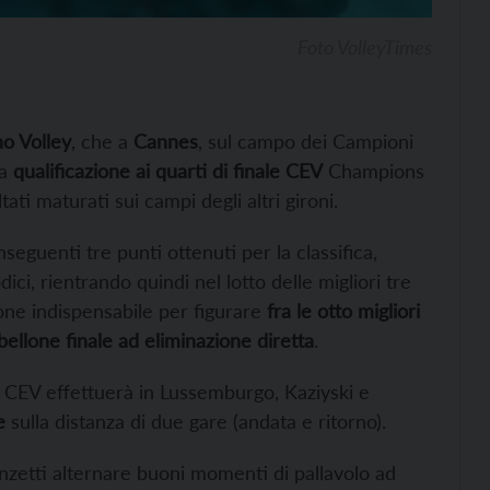
Foto VolleyTimes
no Volley
, che a
Cannes
, sul campo dei Campioni
a
qualificazione ai quarti di finale CEV
Champions
ati maturati sui campi degli altri gironi.
nseguenti tre punti ottenuti per la classifica,
ici, rientrando quindi nel lotto delle migliori tre
one indispensabile per figurare
fra le otto migliori
bellone finale ad eliminazione diretta
.
 CEV effettuerà in Lussemburgo, Kaziyski e
e
sulla distanza di due gare (andata e ritorno).
enzetti alternare buoni momenti di pallavolo ad