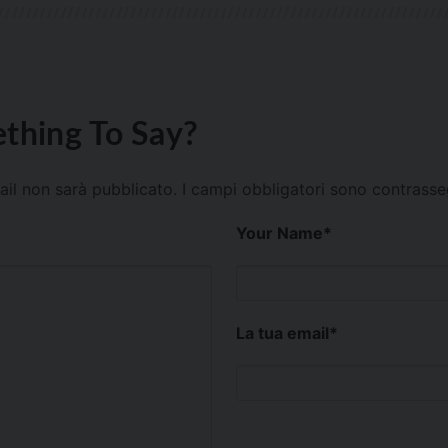
thing To Say?
mail non sarà pubblicato.
I campi obbligatori sono contrass
Your Name
*
La tua email
*