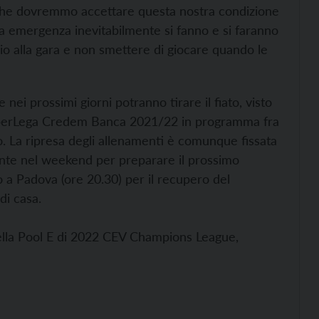
do che dovremmo accettare questa nostra condizione
iena emergenza inevitabilmente si fanno e si faranno
io alla gara e non smettere di giocare quando le
e nei prossimi giorni potranno tirare il fiato, visto
uperLega Credem Banca 2021/22 in programma fra
. La ripresa degli allenamenti è comunque fissata
ente nel weekend per preparare il prossimo
a Padova (ore 20.30) per il recupero del
di casa.
ella Pool E di 2022 CEV Champions League,