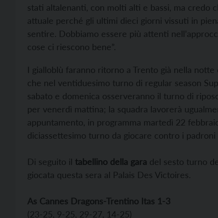
stati altalenanti, con molti alti e bassi, ma cre
attuale perché gli ultimi dieci giorni vissuti in p
sentire. Dobbiamo essere più attenti nell’approcc
cose ci riescono bene”.
I gialloblù faranno ritorno a Trento già nella notte 
che nel ventiduesimo turno di regular season S
sabato e domenica osserveranno il turno di riposo
per venerdì mattina; la squadra lavorerà ugualm
appuntamento, in programma martedì 22 febbraio 
diciassettesimo turno da giocare contro i padroni 
Di seguito il
tabellino della gara
del sesto turno d
giocata questa sera al Palais Des Victoires.
As Cannes Dragons-Trentino Itas 1-3
(23-25, 9-25, 29-27, 14-25)