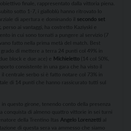
’obiettivo finale, rappresentato dalla vittoria piena.
ubito sotto 1-7, i gialloblù hanno ritrovato lo
parziale di apertura e dominando il
secondo set
t
, perso ai vantaggi, ha costretto Kaziyski e
nto in cui sono tornati a pungere al servizio (7
vano fatto nella prima metà del match. Best
n grado di mettere a terra 24 punti col 49% in
due block e due ace) e
Michieletto
(14 col 50%,
porto consistente in una gara che ha visto il
 il centrale serbo si è fatto notare col 73% in
ale di 14 punti che hanno rassicurato tutti sul
e in questo girone, tenendo conto della presenza
conquista di almeno quattro vittorie in sei turni
natore della Trentino Itas
Angelo Lorenzetti
al
stazione di questa sera va ammesso che siamo