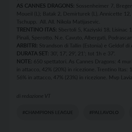
AS CANNES DRAGONS:
Sossenheimer 7, Bregent 
Moueil (L); Batak 2, Demirturek (L), Annicette 12
Tschupp.
All. All. Nikola Matijasevic.
TRENTINO ITAS:
Sbertoli 5, Kaziyski 18, Lisinac 
Pinali, Sperotto. N.e. Cavuto, Albergati, Podrasca
ARBITRI:
Strandson di Tallin (Estonia) e Geldof d
DURATA SET:
30’, 17’, 29’, 21’; tot 1h e 37’.
NOTE:
650 spettatori. As Cannes Dragons: 4 muri, 
in attacco, 42% (20%) in ricezione. Trentino Itas: 1
56% in attacco, 47% (23%) in ricezione. Mvp Lavia
di
redazione VT
#CHAMPIONS LEAGUE
#PALLAVOLO