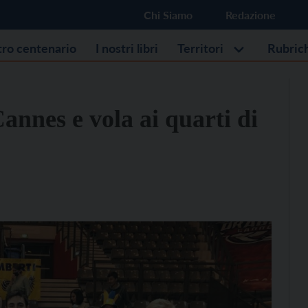
Chi Siamo
Redazione
stro centenario
I nostri libri
Territori
Rubric
annes e vola ai quarti di