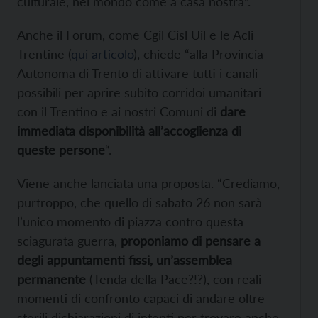
culturale, nel mondo come a casa nostra”.
Anche il Forum, come Cgil Cisl Uil e le Acli
Trentine (
qui articolo
), chiede “alla Provincia
Autonoma di Trento di attivare tutti i canali
possibili per aprire subito corridoi umanitari
con il Trentino e ai nostri Comuni di
dare
immediata disponibilità all’accoglienza di
queste persone
“.
Viene anche lanciata una proposta. “Crediamo,
purtroppo, che quello di sabato 26 non sarà
l’unico momento di piazza contro questa
sciagurata guerra,
proponiamo di pensare a
degli appuntamenti fissi, un’assemblea
permanente
(Tenda della Pace?!?), con reali
momenti di confronto capaci di andare oltre
sterili dichiarazioni di intenti per trovare anche