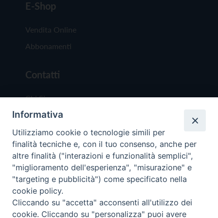
E-Shop
Vendita Online
Abbonamenti
Contatti
Chi Siamo
Informativa
Redazione
Scrivici
Utilizziamo cookie o tecnologie simili per
finalità tecniche e, con il tuo consenso, anche per
altre finalità ("interazioni e funzionalità semplici",
"miglioramento dell'esperienza", "misurazione" e
"targeting e pubblicità") come specificato nella
cookie policy.
Copyright © 2019 - Tutti i diritti riservati - Vit
Cliccando su "accetta" acconsenti all'utilizzo dei
Trentina Editrice
cookie. Cliccando su "personalizza" puoi avere