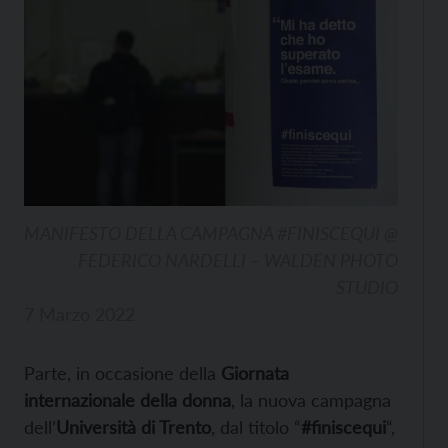
MANIFESTO DELLA CAMPAGNA #FINISCEQUI @
FEDERICO NARDELLI – WALDEN PHOTO
STUDIO
7 Marzo 2022
Parte, in occasione della
Giornata
internazionale della donna
, la nuova campagna
dell’
Università di Trento
, dal titolo “
#finiscequi
“,