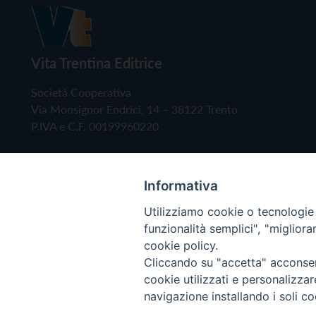
Vita Trentina Editrice
Società Cooperativa
Via Monsignor Endrici, 14 – 38122 Trento
P.IVA e C.F. 00199960220
Informativa
Utilizziamo cookie o tecnologie s
funzionalità semplici", "miglior
cookie policy.
Cliccando su "accetta" acconsent
Copyright © 2019 - Tutti i diritti riservati - Vita
cookie utilizzati e personalizza
navigazione installando i soli co
Privacy Policy