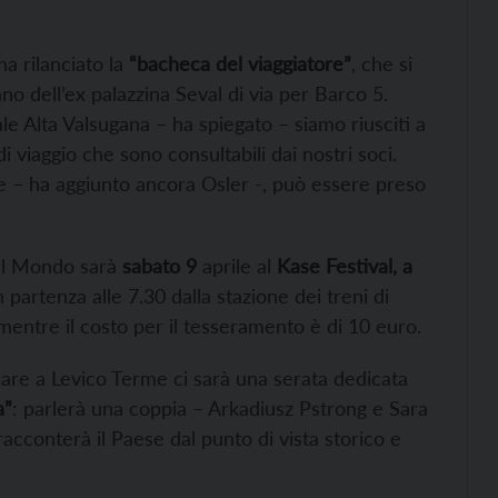
ha rilanciato la
“bacheca del viaggiatore”
, che si
no dell’ex palazzina Seval di via per Barco 5.
e Alta Valsugana – ha spiegato – siamo riusciti a
 di viaggio che sono consultabili dai nostri soci.
he – ha aggiunto ancora Osler -, può essere preso
del Mondo sarà
sabato 9
aprile al
Kase Festival, a
n partenza alle 7.30 dalla stazione dei treni di
 mentre il costo per il tesseramento è di 10 euro.
liare a Levico Terme ci sarà una serata dedicata
a”
: parlerà una coppia – Arkadiusz Pstrong e Sara
racconterà il Paese dal punto di vista storico e