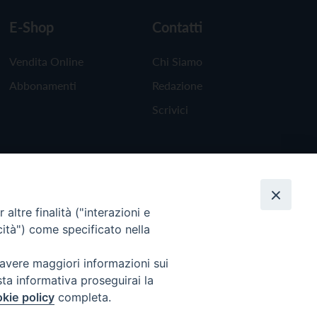
E-Shop
Contatti
Vendita Online
Chi Siamo
Abbonamenti
Redazione
Scrivici
altre finalità ("interazioni e
cità") come specificato nella
 avere maggiori informazioni sui
sta informativa proseguirai la
kie policy
completa.