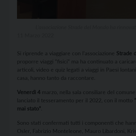
L’associazione Strade del Mondo ha rinnovato 
11 Marzo 2022
Si riprende a viaggiare con l’associazione
Strade 
proporre viaggi “fisici” ma ha continuato a carica
articoli, video e quiz legati a viaggi in Paesi lonta
casa, hanno tanto da raccontare.
Venerdì 4
marzo, nella sala consiliare del comune d
lanciato il tesseramento per il 2022, con il motto
“
mai stato”
.
Sono stati confermati tutti i componenti che hann
Osler, Fabrizio Monteleone, Mauro Libardoni, Kris