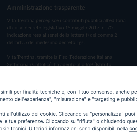
Amministrazione trasparente
Vita Trentina percepisce i contributi pubblici all'editoria
di cui al decreto legislativo 15 maggio 2017, n. 70.
Indicazione resa ai sensi della lettera f) del comma 2
dell'art. 5 del medesimo decreto Lgs.
Vita Trentina, tramite la Fisc (Federazione Italiana
Settimanali Cattolici), ha aderito allo IAP (Istituto
dell'Autodisciplina Pubblicitaria) accettando il Codice di
Autodisciplina della Comunicazione Commerciale
imili per finalità tecniche e, con il tuo consenso, anche per 
Privacy Policy
Cookie Policy
amento dell'esperienza", "misurazione" e "targeting e pubbli
i all'utilizzo dei cookie. Cliccando su "personalizza" puoi
 Trentina Editrice
re le tue preferenze. Cliccando su "rifiuta" o chiudendo que
okie tecnici. Ulteriori informazioni sono disponibili nella
coo