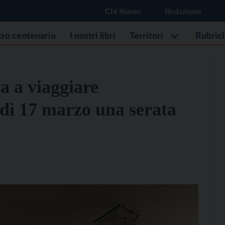
Chi Siamo
Redazione
stro centenario
I nostri libri
Territori
Rubric
a a viaggiare
edì 17 marzo una serata