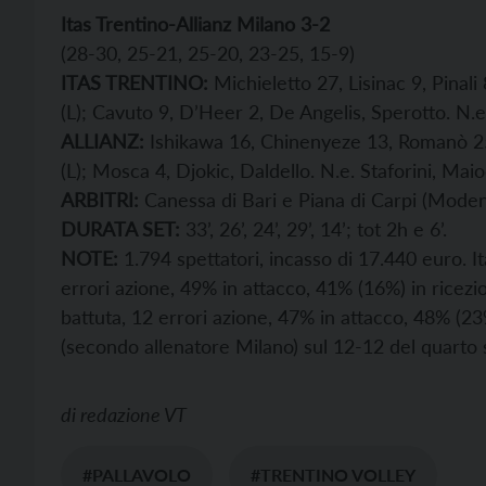
Itas Trentino-Allianz Milano 3-2
(28-30, 25-21, 25-20, 23-25, 15-9)
ITAS TRENTINO:
Michieletto 27, Lisinac 9, Pinali
(L); Cavuto 9, D’Heer 2, De Angelis, Sperotto. N.e.
ALLIANZ:
Ishikawa 16, Chinenyeze 13, Romanò 25
(L); Mosca 4, Djokic, Daldello. N.e. Staforini, Mai
ARBITRI:
Canessa di Bari e Piana di Carpi (Mode
DURATA SET:
33’,
26’,
24’, 29’, 14’; tot 2h e 6’.
NOTE:
1.794 spettatori, incasso di 17.440 euro. It
errori azione, 49% in attacco, 41% (16%) in ricezio
battuta, 12 errori azione, 47% in attacco, 48% (23
(secondo allenatore Milano) sul 12-12 del quarto 
di
redazione VT
#PALLAVOLO
#TRENTINO VOLLEY