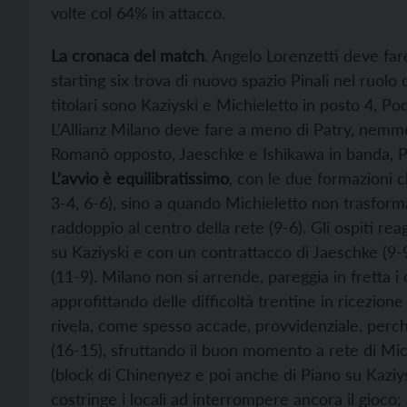
volte col 64% in attacco.
La cronaca del match
. Angelo Lorenzetti deve far
starting six trova di nuovo spazio Pinali nel ruolo d
titolari sono Kaziyski e Michieletto in posto 4, Po
L’Allianz Milano deve fare a meno di Patry, nemme
Romanò opposto, Jaeschke e Ishikawa in banda, Pi
L’avvio è equilibratissimo
, con le due formazioni c
3-4, 6-6), sino a quando Michieletto non trasform
raddoppio al centro della rete (9-6). Gli ospiti r
su Kaziyski e con un contrattacco di Jaeschke (9-
(11-9). Milano non si arrende, pareggia in fretta i 
approfittando delle difficoltà trentine in ricezione 
rivela, come spesso accade, provvidenziale, perché 
(16-15), sfruttando il buon momento a rete di Mi
(block di Chinenyez e poi anche di Piano su Kazi
costringe i locali ad interrompere ancora il gioco; 