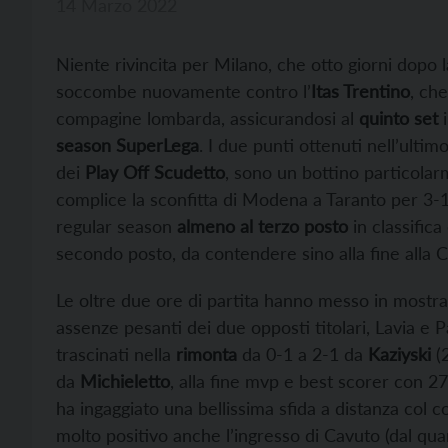
14 Marzo 2022
Niente rivincita per Milano, che otto giorni dopo 
soccombe nuovamente contro l’
Itas Trentino
, che
compagine lombarda, assicurandosi al
quinto set
i
season SuperLega
. I due punti ottenuti nell’ulti
dei
Play Off Scudetto
, sono un bottino particola
complice la sconfitta di Modena a Taranto per 3-1
regular season
almeno al terzo posto
in classific
secondo posto, da contendere sino alla fine alla 
Le oltre due ore di partita hanno messo in mostr
assenze pesanti dei due opposti titolari, Lavia e Pa
trascinati nella
rimonta
da 0-1 a 2-1 da
Kaziyski
(2
da
Michieletto
, alla fine mvp e best scorer con 27
ha ingaggiato una bellissima sfida a distanza col 
molto positivo anche l’ingresso di Cavuto (dal qua