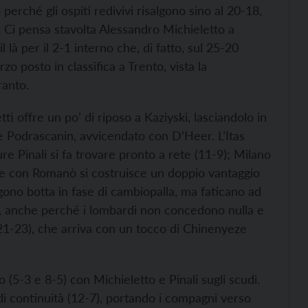
perché gli ospiti redivivi risalgono sino al 20-18,
 Ci pensa stavolta Alessandro Michieletto a
l là per il 2-1 interno che, di fatto, sul 25-20
 posto in classifica a Trento, vista la
ranto.
tti offre un po’ di riposo a Kaziyski, lasciandolo in
e Podrascanin, avvicendato con D’Heer. L’Itas
e Pinali si fa trovare pronto a rete (11-9); Milano
 e con Romanò si costruisce un doppio vantaggio
ngono botta in fase di cambiopalla, ma faticano ad
), anche perché i lombardi non concedono nulla e
(21-23), che arriva con un tocco di Chinenyeze
o (5-3 e 8-5) con Michieletto e Pinali sugli scudi.
i continuità (12-7), portando i compagni verso