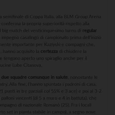
la semifinale di Coppa Italia, alla BLM Group Arena
 conferma la propria superiorità rispetto alla
l big match del venticinquesimo turno di
regular
mo impegno casalingo di campionato prima dell’inizio
rmente importante per Kaziyski e compagni che,
, hanno acquisito la
certezza
di chiudere la
a e tengono aperto uno spiraglio anche per il
Cucine Lube Citanova.
a
due squadre comunque in salute
, nonostante le
try. Alla fine, l’hanno spuntata i padroni di casa,
1 punti in tre parziali col 55% e 3 ace) e poi al 3-2
 palloni vincenti (di 5 a muro e 4 in battuta), che
compagno di nazionale Romanò (25). Fra i locali
rto set in pianta stabile in campo), a segno nove