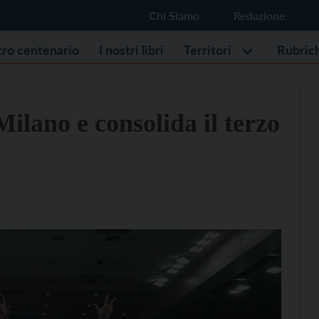
Chi Siamo
Redazione
stro centenario
I nostri libri
Territori
Rubric
Milano e consolida il terzo