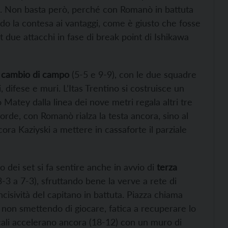
ski. Non basta però, perché con Romanò in battuta
ndo la contesa ai vantaggi, come è giusto che fosse
t due attacchi in fase di break point di Ishikawa
l cambio di campo
(5-5 e 9-9), con le due squadre
, difese e muri. L’Itas Trentino si costruisce un
 Matey dalla linea dei nove metri regala altri tre
morde, con Romanò rialza la testa ancora, sino al
ora Kaziyski a mettere in cassaforte il parziale
 dei set si fa sentire anche in avvio di
terza
 3-3 a 7-3), sfruttando bene la verve a rete di
ncisività del capitano in battuta. Piazza chiama
pur non smettendo di giocare, fatica a recuperare lo
cali accelerano ancora (18-12) con un muro di