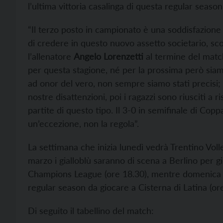
l’ultima vittoria casalinga di questa regular season
“Il terzo posto in campionato è una soddisfazion
di credere in questo nuovo assetto societario, sc
l’allenatore
Angelo Lorenzetti
al termine del match
per questa stagione, né per la prossima però siamo
ad onor del vero, non sempre siamo stati precisi; 
nostre disattenzioni, poi i ragazzi sono riusciti a
partite di questo tipo. Il 3-0 in semifinale di Copp
un’eccezione, non la regola”.
La settimana che inizia lunedì vedrà Trentino Vol
marzo i gialloblù saranno di scena a Berlino per gi
Champions League (ore 18.30), mentre domenica 
regular season da giocare a Cisterna di Latina (ore
Di seguito il tabellino del match: