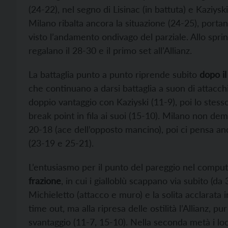
(24-22), nel segno di Lisinac (in battuta) e Kaziy
Milano ribalta ancora la situazione (24-25), porta
visto l’andamento ondivago del parziale. Allo sprin
regalano il 28-30 e il primo set all’Allianz.
La battaglia punto a punto riprende subito
dopo i
che continuano a darsi battaglia a suon di attacchi
doppio vantaggio con Kaziyski (11-9), poi lo stesso
break point in fila ai suoi (15-10). Milano non de
20-18 (ace dell’opposto mancino), poi ci pensa anc
(23-19 e 25-21).
L’entusiasmo per il punto del pareggio nel computo
frazione
, in cui i gialloblù scappano via subito (da
Michieletto (attacco e muro) e la solita acclarata i
time out, ma alla ripresa delle ostilità l’Allianz, 
svantaggio (11-7, 15-10). Nella seconda metà i lo