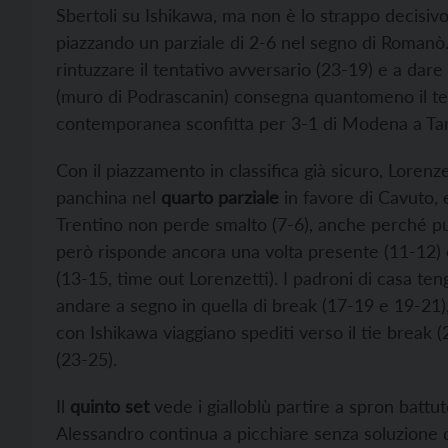
Sbertoli su Ishikawa, ma non è lo strappo decisivo 
piazzando un parziale di 2-6 nel segno di Romanò.
rintuzzare il tentativo avversario (23-19) e a dare i
(muro di Podrascanin) consegna quantomeno il terzo
contemporanea sconfitta per 3-1 di Modena a Ta
Con il piazzamento in classifica già sicuro, Lorenze
panchina nel
quarto parziale
in favore di Cavuto, 
Trentino non perde smalto (7-6), anche perché pur
però risponde ancora una volta presente (11-12)
(13-15, time out Lorenzetti). I padroni di casa te
andare a segno in quella di break (17-19 e 19-21
con Ishikawa viaggiano spediti verso il tie break 
(23-25).
Il
quinto set
vede i gialloblù partire a spron battut
Alessandro continua a picchiare senza soluzione d