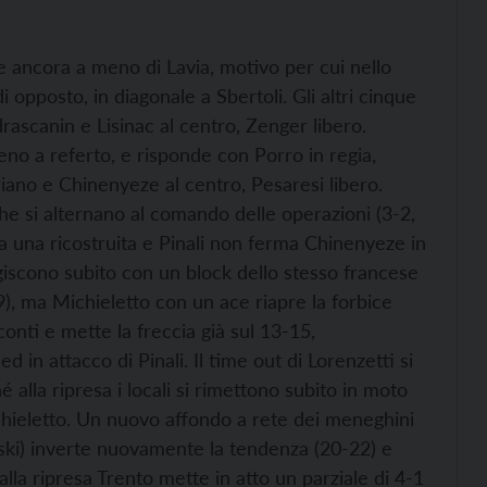
e ancora a meno di Lavia, motivo per cui nello
i opposto, in diagonale a Sbertoli. Gli altri cinque
drascanin e Lisinac al centro, Zenger libero.
no a referto, e risponde con Porro in regia,
ano e Chinenyeze al centro, Pesaresi libero.
he si alternano al comando delle operazioni (3-2,
a una ricostruita e Pinali non ferma Chinenyeze in
eagiscono subito con un block dello stesso francese
9), ma Michieletto con un ace riapre la forbice
conti e mette la freccia già sul 13-15,
ed in attacco di Pinali. Il time out di Lorenzetti si
alla ripresa i locali si rimettono subito in moto
chieletto. Un nuovo affondo a rete dei meneghini
yski) inverte nuovamente la tendenza (20-22) e
alla ripresa Trento mette in atto un parziale di 4-1