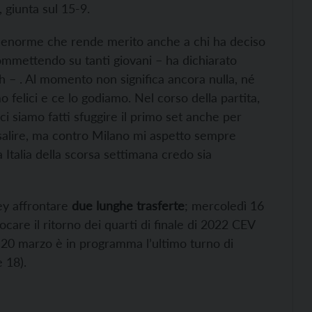
, giunta sul 15-9.
e enorme che rende merito anche a chi ha deciso
ommettendo su tanti giovani – ha dichiarato
 – . Al momento non significa ancora nulla, né
 felici e ce lo godiamo. Nel corso della partita,
ci siamo fatti sfuggire il primo set anche per
 risalire, ma contro Milano mi aspetto sempre
a Italia della scorsa settimana credo sia
ley affrontare
due lunghe trasferte
; mercoledì 16
ocare il ritorno dei quarti di finale di 2022 CEV
20 marzo è in programma l’ultimo turno di
 18).