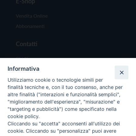
E-Shop
Vendita Online
Abbonamenti
Contatti
Chi Siamo
Informativa
Redazione
Scrivici
Utilizziamo cookie o tecnologie simili per
finalità tecniche e, con il tuo consenso, anche per
altre finalità ("interazioni e funzionalità semplici",
"miglioramento dell'esperienza", "misurazione" e
"targeting e pubblicità") come specificato nella
cookie policy.
Copyright © 2019 - Tutti i diritti riservati - Vit
Cliccando su "accetta" acconsenti all'utilizzo dei
Trentina Editrice
cookie. Cliccando su "personalizza" puoi avere