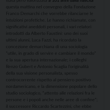
stata però valorizzata
a 101 anni dalla nascita
questa mattina nel convegno della Fondazione
Franco Demarchi che vorrebbe rilanciarne le
intuizioni profetiche. Le hanno richiamate, con
significativi aneddoti personali, i vari relatori
introdotti da Alberto Faustini: uno dei suoi
ultimi alunni, Luca Fazzi, ha ricordato la
concezione demarchiana di una sociologia
“utile, in grado di servire e cambiare il mondo”
e la sua apertura internazionale; i colleghi
Renzo Gubert e Antonio Scaglia l’originalità
della sua visione personalista, spesso
controcorrente rispetto al pensiero positivo
nordamericano, e la dimensione popolare dello
studio sociologico, “attento alle relazioni fra le
persone e i popoli anche nelle aree di confine”;
il successore Riccardo Scartezzini, che ebbe