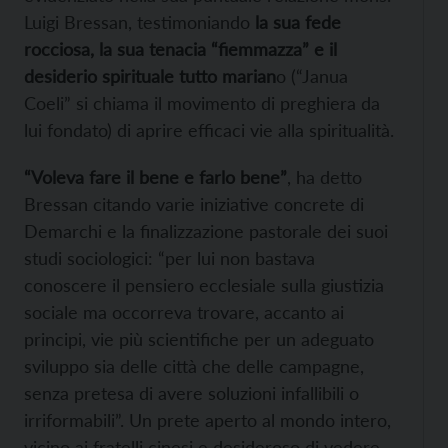
Luigi Bressan, testimoniando
la sua fede
rocciosa, la sua tenacia “fiemmazza” e il
desiderio spirituale tutto marian
o (“Janua
Coeli” si chiama il movimento di preghiera da
lui fondato) di aprire efficaci vie alla spiritualità.
“Voleva fare il bene e farlo bene”
, ha detto
Bressan citando varie iniziative concrete di
Demarchi e la finalizzazione pastorale dei suoi
studi sociologici: “per lui non bastava
conoscere il pensiero ecclesiale sulla giustizia
sociale ma occorreva trovare, accanto ai
principi, vie più scientifiche per un adeguato
sviluppo sia delle città che delle campagne,
senza pretesa di avere soluzioni infallibili o
irriformabili”. Un prete aperto al mondo intero,
vicino ai fratelli cinesi e desideroso di vedere