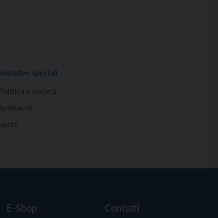
Iniziative speciali
Politica e società
Spettacoli
Sport
E-Shop
Contatti