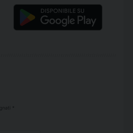
egnati
*