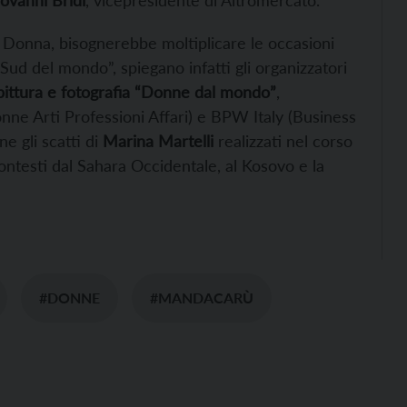
ovanni Bridi
, vicepresidente di Altromercato.
 Donna, bisognerebbe moltiplicare le occasioni
ud del mondo”, spiegano infatti gli organizzatori
pittura e fotografia “Donne dal mondo”
,
nne Arti Professioni Affari) e BPW Italy (Business
e gli scatti di
Marina Martelli
realizzati nel corso
contesti dal Sahara Occidentale, al Kosovo e la
#DONNE
#MANDACARÙ