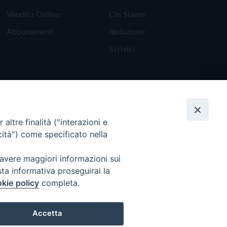
Vendita Online
Chi Siamo
Abbonamenti
Redazione
Scrivici
altre finalità ("interazioni e
cità") come specificato nella
 avere maggiori informazioni sui
sta informativa proseguirai la
kie policy
completa.
Torna all'inizio
Accetta