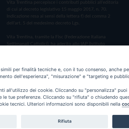
Vita Trentina percepisce i contributi pubblici all'editoria
di cui al decreto legislativo 15 maggio 2017, n. 70.
Indicazione resa ai sensi della lettera f) del comma 2
dell'art. 5 del medesimo decreto Lgs.
Vita Trentina, tramite la Fisc (Federazione Italiana
Settimanali Cattolici), ha aderito allo IAP (Istituto
dell'Autodisciplina Pubblicitaria) accettando il Codice di
Autodisciplina della Comunicazione Commerciale
imili per finalità tecniche e, con il tuo consenso, anche per 
Privacy Policy
Cookie Policy
amento dell'esperienza", "misurazione" e "targeting e pubbli
i all'utilizzo dei cookie. Cliccando su "personalizza" puoi
 Trentina Editrice
re le tue preferenze. Cliccando su "rifiuta" o chiudendo que
okie tecnici. Ulteriori informazioni sono disponibili nella
coo
Rifiuta