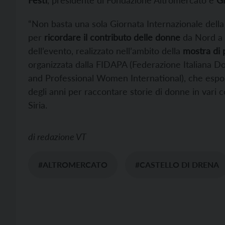
Festi
, presidente di Fondazione Altromercato e
Gi
“Non basta una sola Giornata Internazionale della
per
ricordare il contributo delle donne
da Nord a S
dell’evento, realizzato nell’ambito della
mostra di 
organizzata dalla FIDAPA (Federazione Italiana Do
and Professional Women International), che espon
degli anni per raccontare storie di donne in vari 
Siria.
di
redazione VT
#ALTROMERCATO
#CASTELLO DI DRENA