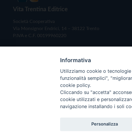
Vita Trentina Editrice
Società Cooperativa
Via Monsignor Endrici, 14 – 38122 Trento
P.IVA e C.F. 00199960220
Informativa
Utilizziamo cookie o tecnologie s
funzionalità semplici", "miglior
cookie policy.
Cliccando su "accetta" acconsent
Copyright © 2019 - Tutti i diritti riservati - Vita
cookie utilizzati e personalizza
navigazione installando i soli co
Privacy Policy
Personalizza