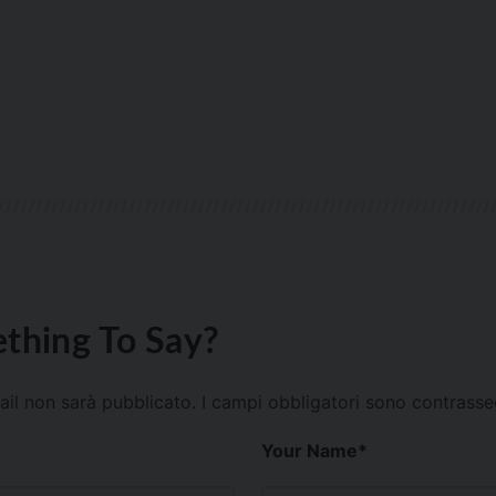
thing To Say?
mail non sarà pubblicato.
I campi obbligatori sono contrass
Your Name
*