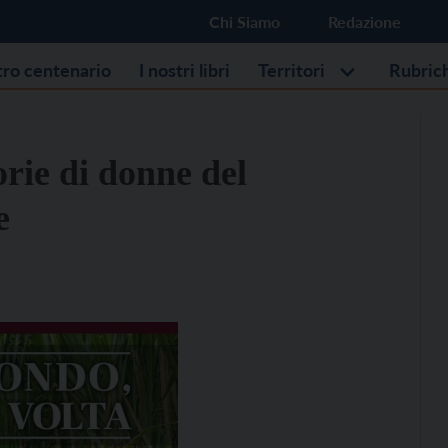
Chi Siamo
Redazione
stro centenario
I nostri libri
Territori
Rubric
orie di donne del
e