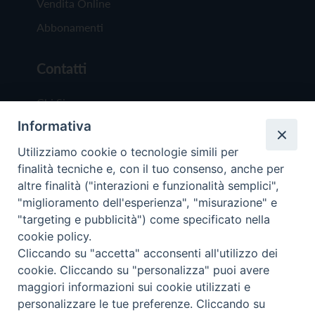
Vendita Online
Abbonamenti
Contatti
Chi Siamo
Informativa
Redazione
Scrivici
Utilizziamo cookie o tecnologie simili per
finalità tecniche e, con il tuo consenso, anche per
altre finalità ("interazioni e funzionalità semplici",
"miglioramento dell'esperienza", "misurazione" e
"targeting e pubblicità") come specificato nella
cookie policy.
Copyright © 2019 - Tutti i diritti riservati - Vit
Cliccando su "accetta" acconsenti all'utilizzo dei
Trentina Editrice
cookie. Cliccando su "personalizza" puoi avere
maggiori informazioni sui cookie utilizzati e
Privacy Policy
personalizzare le tue preferenze. Cliccando su
Torna all'inizi