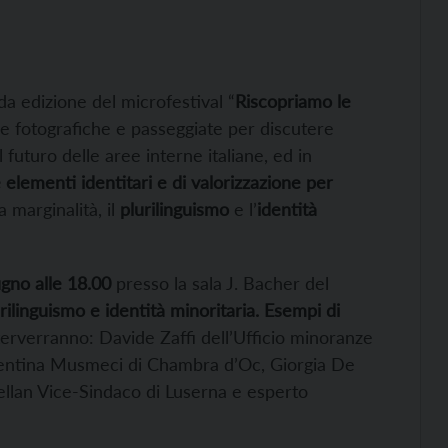
a edizione del microfestival “
Riscopriamo le
tre fotografiche e passeggiate per discutere
l futuro delle aree interne italiane, ed in
elementi identitari e di valorizzazione per
 marginalità, il
plurilinguismo
e l’
identità
gno alle 18.00
presso la sala J. Bacher del
rilinguismo e identità minoritaria. Esempi di
nterverranno: Davide Zaffi dell’Ufficio minoranze
Valentina Musmeci di Chambra d’Oc, Giorgia De
stellan Vice-Sindaco di Luserna e esperto