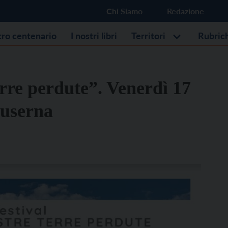
Chi Siamo
Redazione
stro centenario
I nostri libri
Territori
Rubric
rre perdute”. Venerdì 17
 Luserna