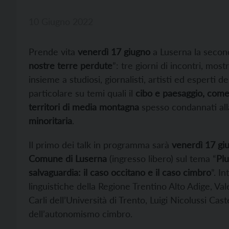
10 Giugno 2022
Prende vita
venerdì 17 giugno
a Luserna la second
nostre terre perdute
”: tre giorni di incontri, mos
insieme a studiosi, giornalisti, artisti ed esperti de
particolare su temi quali il
cibo e paesaggio, come 
territori di media montagna
spesso condannati alla
minoritaria
.
Il primo dei talk in programma sarà
venerdì 17 giu
Comune di Luserna
(ingresso libero) sul tema “
Plu
salvaguardia: il caso
occitano e il caso cimbro
”. I
linguistiche della Regione Trentino Alto Adige, 
Carli dell’Università di Trento, Luigi Nicolussi Ca
dell’autonomismo cimbro.