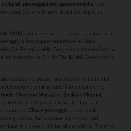
e, culturali, paesaggistiche, gastronomiche
” con
low Food, Stefano Brambilla del Touring Club
alle 18.00
, con ingresso libero si parlerà invece di
paesaggi, la loro rappresentazione e il loro
sandro De Bertolini della Fondazione Museo Storico
el microfestival e Giorgio Tecilla dell’Osservatorio
ails esposte nel paese racconteranno i temi del
roblematiche simili in tutto l’arco alpino e nel
inelli
,
Massimo Marazzini
,
Emiliano Negrini
,
Bell’Italia, L’Express, Dislivelli e tanti altri.
e la mostra “
Cibo e paesaggio
” a cura della
rso espositivo che propone una lettura del
tazione di alcune pratiche alimentari del Trentino.