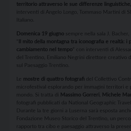
territorio attraverso le sue differenze linguistich
interventi di Angelo Longo, Tommaso Martini di S
Italiano.
Domenica 19 giugno
sempre nella sala J. Bacher,
“
Il mito della montagna tra iconografia e realtà: i 
cambiamento nel tempo
” con interventi di Ales
del Trentino, Emiliano Negrini direttore creativo d
sul Paesaggio Trentino.
Le
mostre di quattro fotografi
del Collettivo Contr
microfestival esplorando per immagini territori e p
mondo. Si tratta di
Massimo Gorreri
,
Michele Mart
fotografi pubblicati da National Geographic Traveler, 
Durante la tre giorni a Luserna sarà esposta anch
Fondazione Museo Storico del Trentino, un perco
rapporto tra cibo e paesaggio attraverso la presen