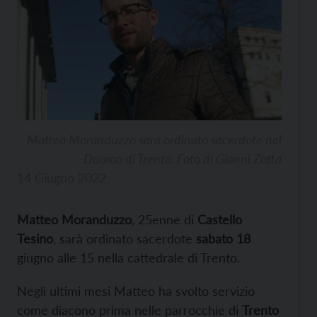
Matteo Moranduzzo sarà ordinato sacerdote nel
Duomo di Trento. Foto di Gianni Zotta
14 Giugno 2022
Matteo Moranduzzo
, 25enne di
Castello
Tesino
, sarà ordinato sacerdote
sabato 18
giugno alle 15 nella cattedrale di Trento.
Negli ultimi mesi Matteo ha svolto servizio
come diacono prima nelle parrocchie di
Trento