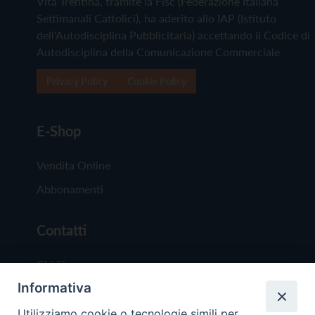
Vita Trentina, tramite la Fisc (Federazione Italiana
Settimanali Cattolici), ha aderito allo IAP (Istituto
dell'Autodisciplina Pubblicitaria) accettando il Codice di
Autodisciplina della Comunicazione Commerciale
Privacy Policy
Cookie Policy
E-Shop
Vendita Online
Abbonamenti
Contatti
Chi Siamo
Informativa
Redazione
Scrivici
Utilizziamo cookie o tecnologie simili per