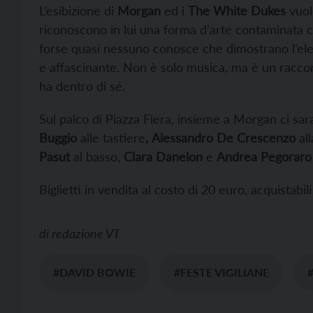
L’esibizione di
Morgan
ed i
The White Dukes
vuol
riconoscono in lui una forma d’arte contaminata ch
forse quasi nessuno conosce che dimostrano l’elev
e affascinante. Non è solo musica, ma è un raccon
ha dentro di sé.
Sul palco di Piazza Fiera, insieme a Morgan ci sa
Buggio
alle tastiere
,
Alessandro De Crescenzo
all
Pasut
al basso,
Clara Danelon
e
Andrea Pegoraro
Biglietti in vendita al costo di 20 euro, acquistabil
di
redazione VT
#DAVID BOWIE
#FESTE VIGILIANE