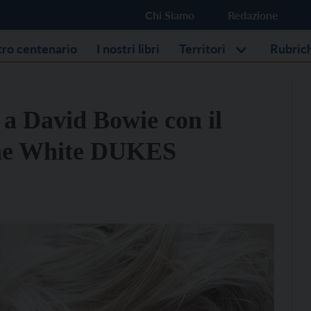
Chi Siamo
Redazione
stro centenario
I nostri libri
Territori
Rubric
 a David Bowie con il
The White DUKES