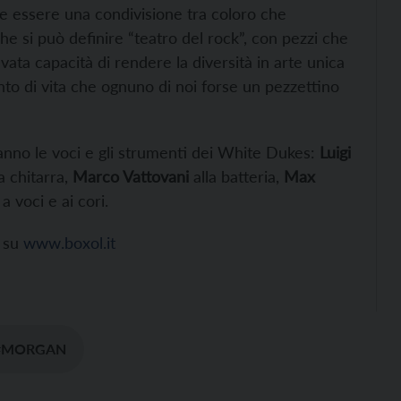
e essere una condivisione tra coloro che
e si può definire “teatro del rock”, con pezzi che
ata capacità di rendere la diversità in arte unica
to di vita che ognuno di noi forse un pezzettino
ranno le voci e gli strumenti dei White Dukes:
Luigi
a chitarra,
Marco Vattovani
alla batteria,
Max
a voci e ai cori.
i su
www.boxol.it
#MORGAN