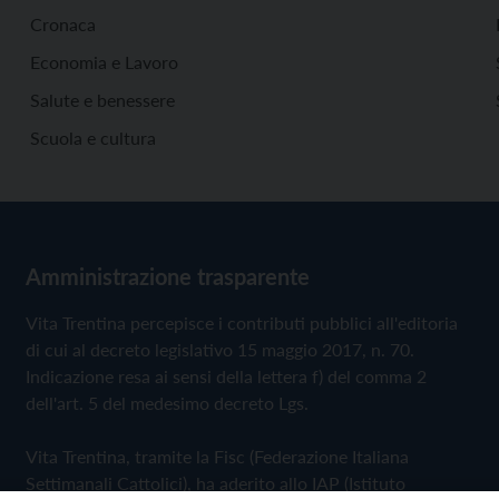
Cronaca
Economia e Lavoro
Salute e benessere
Scuola e cultura
Amministrazione trasparente
Vita Trentina percepisce i contributi pubblici all'editoria
di cui al decreto legislativo 15 maggio 2017, n. 70.
Indicazione resa ai sensi della lettera f) del comma 2
dell'art. 5 del medesimo decreto Lgs.
Vita Trentina, tramite la Fisc (Federazione Italiana
Settimanali Cattolici), ha aderito allo IAP (Istituto