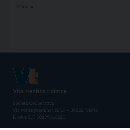
Meridiani
Vita Trentina Editrice
Società Cooperativa
Via Monsignor Endrici, 14 – 38122 Trento
P.IVA e C.F. 00199960220