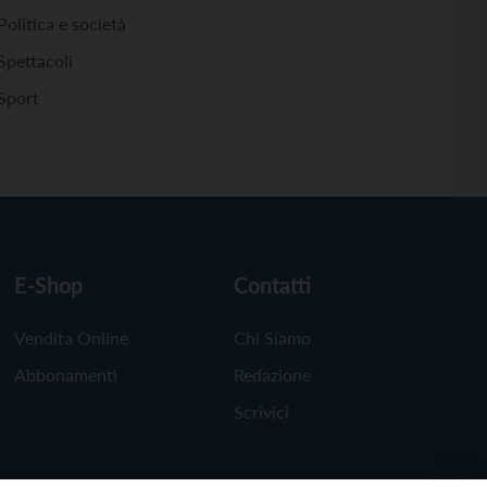
Politica e società
Spettacoli
Sport
E-Shop
Contatti
Vendita Online
Chi Siamo
Abbonamenti
Redazione
Scrivici