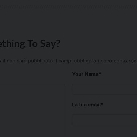
thing To Say?
mail non sarà pubblicato.
I campi obbligatori sono contrass
Your Name
*
La tua email
*