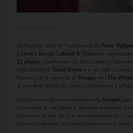
20 Giugno 2022
Nell’ambito della 39^ edizione delle
Feste Vigilian
il
Centro Servizi Culturali S. Chiara
ha organizzat
21 giugno
a partire ore 21.30 riscalderà l’atmosfe
dalla nascita di
David Bowie
e a sei dalla scompa
Bianco, con il concerto di
Morgan
ed i
The White
di uno degli artisti più iconici, controversi e affasc
Iniziativa accolta con entusiasmo da
Morgan
, per
raccontare le sue gesta e aperture visionarie è un
attraverso le sue facce e suoi travestimenti. Li a
libera ed estrema’, la teatralità intrinseca e quell