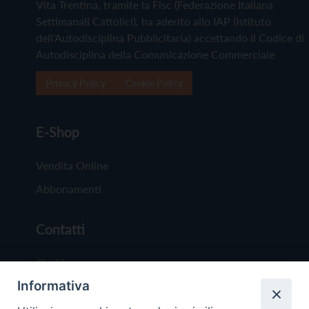
Vita Trentina, tramite la Fisc (Federazione Italiana
Settimanali Cattolici), ha aderito allo IAP (Istituto
dell'Autodisciplina Pubblicitaria) accettando il Codice di
Autodisciplina della Comunicazione Commerciale
Privacy Policy
Cookie Policy
E-Shop
Vendita Online
Abbonamenti
Contatti
Chi Siamo
Informativa
Redazione