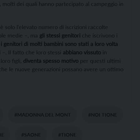
, molti dei quali hanno partecipato al campeggio in
è solo l’elevato numero di iscrizioni raccolte
uole medie –, ma
gli stessi genitori
che iscrivono i
e
i genitori di molti bambini sono stati a loro volta
. Il fatto che loro stessi
abbiano vissuto
in
oro figli,
diventa spesso motivo
per questi ultimi
nche le nuove generazioni possano avere un ottimo
#MADONNA DEL MONT
#NOI TIONE
RE
#SAONE
#TIONE