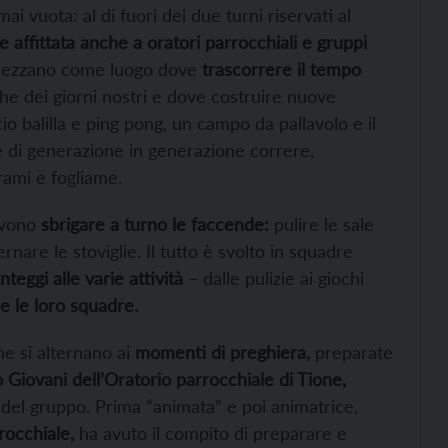
i vuota: al di fuori dei due turni riservati al
 affittata anche a oratori parrocchiali e gruppi
pprezzano come luogo dove
trascorrere il tempo
he dei giorni nostri e dove costruire nuove
cio balilla e ping pong, un campo da pallavolo e il
ve di generazione in generazione correre,
rami e fogliame.
evono
sbrigare a turno le faccende:
pulire le sale
nare le stoviglie. Il tutto è svolto in squadre
eggi alle varie attività
– dalle pulizie ai giochi
 e le loro squadre.
e si alternano ai
momenti di preghiera,
preparate
Giovani dell’Oratorio parrocchiale di Tione,
del gruppo. Prima “animata” e poi animatrice,
occhiale,
ha avuto il compito di preparare e