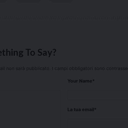
thing To Say?
mail non sarà pubblicato.
I campi obbligatori sono contrass
Your Name
*
La tua email
*