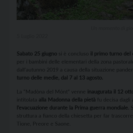
Un momento di gio
5 Luglio 2022
Sabato 25 giugno
si è concluso
il primo turno del
per i bambini delle elementari della zona pastoral
dall’autunno 2019 a causa della situazione pandem
turno delle medie, dal 7 al 13 agosto.
La “Madòna del Mónt” venne
inaugurata il 12 ot
intitolata
alla Madonna della pietà
fu decisa dagli 
l’evacuazione durante la Prima guerra mondiale.
S
struttura a fianco della chiesetta per far trascorr
Tione, Preore e Saone.