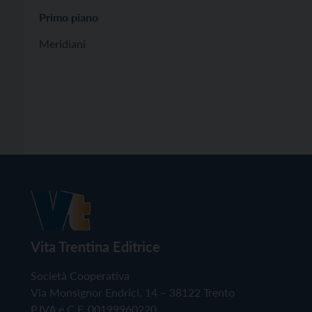
Primo piano
Meridiani
Vita Trentina Editrice
Società Cooperativa
Via Monsignor Endrici, 14 – 38122 Trento
P.IVA e C.F. 00199960220