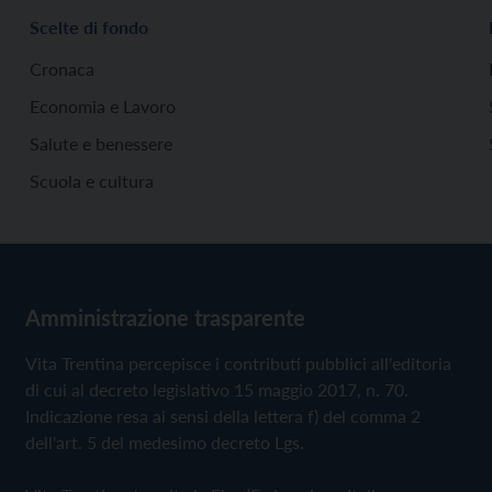
Scelte di fondo
Cronaca
Economia e Lavoro
Salute e benessere
Scuola e cultura
Amministrazione trasparente
Vita Trentina percepisce i contributi pubblici all'editoria
di cui al decreto legislativo 15 maggio 2017, n. 70.
Indicazione resa ai sensi della lettera f) del comma 2
dell'art. 5 del medesimo decreto Lgs.