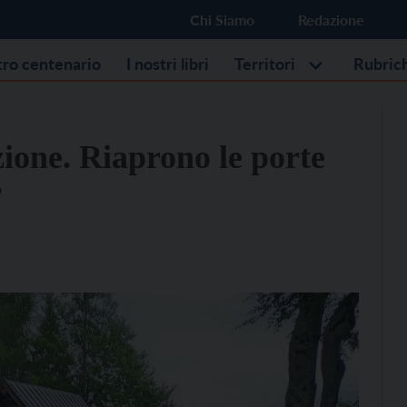
Chi Siamo
Redazione
stro centenario
I nostri libri
Territori
Rubric
ione. Riaprono le porte
”