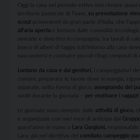
Oggi la casa nel periodo estivo non rimane quasi ma
territorio pastorale di Tione,
su prenotazione viene
scout
provenienti da gran parte d’Italia, che l’a
all’aria aperta
e lontano dalle comodità tecnologic
amicizie e divertirsi in compagnia, tra tavoli di cal
bosco di alberi di faggio tutt’intorno alla casa do
nascondersi e costruire piccoli rifugi composti di 
Lontano da casa e dai genitori,
i campeggiatori d
comuni, preparare le tavole dove si mangia, rigover
separate, sotto forma di gioco,
assegnando dei punt
svolti durante la giornata –
per motivare i ragazzi
Le giornate sono riempite dalle
attività di gioco,
ch
e organizzate con vari mesi di anticipo dal
Gruppo 
quest’anno in mano a
Lara Gargioni,
responsabile 
Lara, già nel direttivo del
comitato campeggio parr