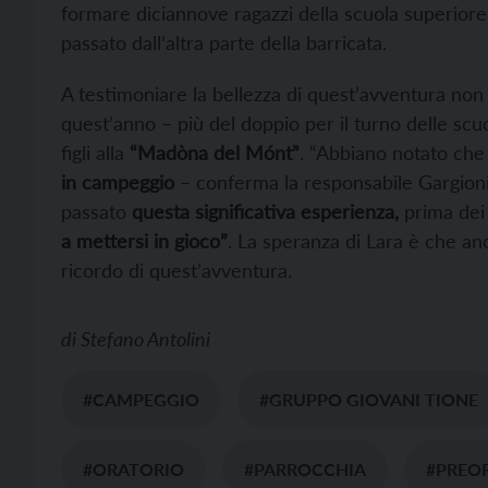
formare diciannove ragazzi della scuola superiore
passato dall’altra parte della barricata.
A testimoniare la bellezza di quest’avventura non 
quest’anno – più del doppio per il turno delle sc
figli alla
“Madòna del Mónt”
. “Abbiano notato ch
in campeggio
– conferma la responsabile Gargioni –
passato
questa significativa esperienza,
prima dei l
a mettersi in gioco”
. La speranza di Lara è che a
ricordo di quest’avventura.
di
Stefano Antolini
#CAMPEGGIO
#GRUPPO GIOVANI TIONE
#ORATORIO
#PARROCCHIA
#PREO