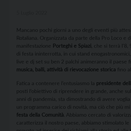
5 Luglio 2022
Mancano pochi giorni a uno degli eventi più attesi
Rotaliana. Organizzata da parte della Pro Loco e del
manifestazione
Porteghi e Spiazi
, che si terrà l’8
di festa ininterrotta, in cui stand enogastronomici
live e dj set su ben 2 palchi animeranno il paese f
musica, balli, attività di rievocazione storica
fino al
Fatica a contenere l’entusiasmo la
presidente dell
posti l’obiettivo di riprendere in grande, anche s
anni di pandemia, sta dimostrando di avere voglia 
un programma carico di novità, ma ciò che più mi
festa della Comunità
. Abbiamo cercato di valorizz
caratterizza il nostro paese, abbiamo stimolato le 
provato ad inserire dei richiami alla storia ed alle