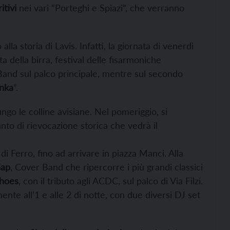
itivi
nei vari “Porteghi e Spiazi”, che verranno
alla storia di Lavis. Infatti, la giornata di venerdì
sta della birra, festival delle fisarmoniche
 Band sul palco principale, mentre sul secondo
inka
”.
 lungo le colline avisiane. Nel pomeriggio, si
nto di rievocazione storica che vedrà il
i Ferro, fino ad arrivare in piazza Manci. Alla
Gap
, Cover Band che ripercorre i più grandi classici
hoes
, con il tributo agli ACDC, sul palco di Via Filzi.
nte all’1 e alle 2 di notte, con due diversi DJ set