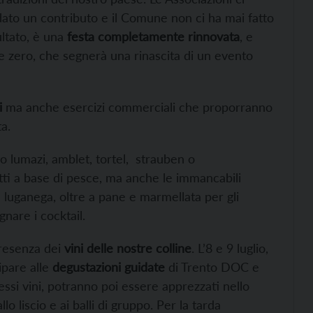
ato un contributo e il Comune non ci ha mai fatto
ultato, è una
festa completamente rinnovata
, e
e zero, che segnerà una rinascita di un evento
i
ma anche esercizi commerciali che proporranno
a.
o lumazi, amblet, tortel, strauben o
atti a base di pesce, ma anche le immancabili
de luganega, oltre a pane e marmellata per gli
nare i cocktail.
presenza dei
vini delle nostre colline
. L’8 e 9 luglio,
ipare alle
degustazioni guidate
di Trento DOC e
tessi vini, potranno poi essere apprezzati nello
lo liscio e ai balli di gruppo. Per la tarda