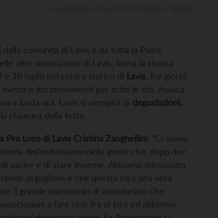
Locandina dell’evento Porteghi e Spiazi
 dalla comunità di Lavis e da tutta la Piana
le altre associazioni di Lavis, torna la storica
, 9 e 10 luglio nel centro storico di
Lavis
. Tre giorni
, eventi e intrattenimenti per tutte le età, musica
ino a tarda ora. Lavis si riempirà di
degustazioni,
la chiusura della festa.
a Pro Loco di Lavis Cristina Zanghellini
: “Ci siamo
ull’onda dell’entusiasmo della gente che, dopo due
di uscire e di stare insieme. Abbiamo intrecciato
 rende orgogliosa è che questa sarà una vera
are il grande patrimonio di volontariato che
associazioni a fare rete fra di loro ed abbiamo
 tradizioni del nostro paese. Le Associazioni ci