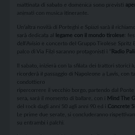
mattinata di sabato e domenica sono previsti
aper
animati con musica itinerante.
Un’altra novità di Porteghi e Spiazi sarà il richiamo 
sarà dedicata al
legame con il mondo tirolese
: fe
dell’Avisio e concerto del Gruppo Tirolese Spritz
palco di Via Filzi saranno protagonisti i “
Radio Pal
Il sabato, inizierà con la sfilata dei trattori storici
ricorderà il passaggio di Napoleone a Lavis, con ta
condottiero
ripercorrere il vecchio borgo, partendo dal Ponte d
sera, sarà il momento di ballare, con i
Mind The 
del rock dagli anni 50 agli anni 90 ed i
Concrete S
Le prime due serate, si concluderanno rispettivame
su entrambi i palchi.