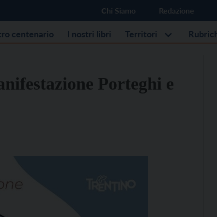
Chi Siamo
Redazione
stro centenario
I nostri libri
Territori
Rubric
anifestazione Porteghi e