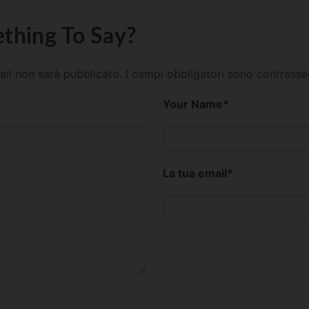
thing To Say?
mail non sarà pubblicato.
I campi obbligatori sono contrass
Your Name
*
La tua email
*