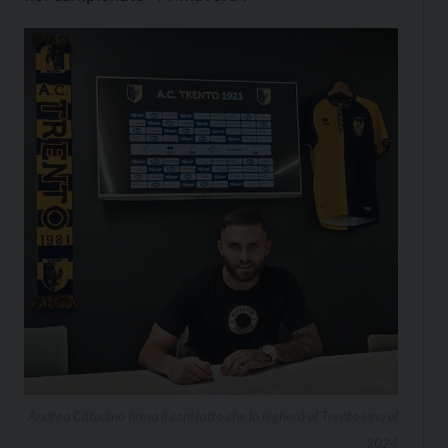
Andrea Cittadino firma il contratto che lo legherà al Trento sino al
2024