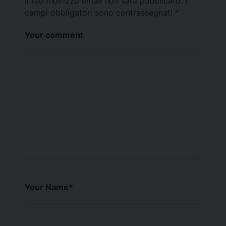
Il tuo indirizzo email non sarà pubblicato.
I
campi obbligatori sono contrassegnati
*
Your comment
Your Name
*