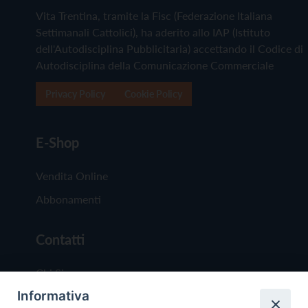
Vita Trentina, tramite la Fisc (Federazione Italiana
Settimanali Cattolici), ha aderito allo IAP (Istituto
dell'Autodisciplina Pubblicitaria) accettando il Codice di
Autodisciplina della Comunicazione Commerciale
Privacy Policy
Cookie Policy
E-Shop
Vendita Online
Abbonamenti
Contatti
Chi Siamo
Informativa
Redazione