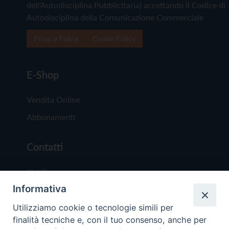
dell'Autodisciplina Pubblicitaria) accettando il Codice di
Autodisciplina della Comunicazione Commerciale
Privacy Policy
Cookie Policy
E-Shop
Vendita Online
Abbonamenti
Contatti
Chi Siamo
Informativa
Redazione
Scrivici
Utilizziamo cookie o tecnologie simili per
finalità tecniche e, con il tuo consenso, anche per