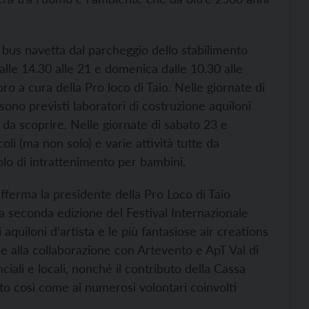
n bus navetta dal parcheggio dello stabilimento
lle 14.30 alle 21 e domenica dalle 10.30 alle
ro a cura della Pro loco di Taio. Nelle giornate di
no previsti laboratori di costruzione aquiloni
te da scoprire. Nelle giornate di sabato 23 e
oli (ma non solo) e varie attività tutte da
olo di intrattenimento per bambini.
fferma la presidente della Pro Loco di Taio
la seconda edizione del Festival Internazionale
i aquiloni d’artista e le più fantasiose air creations
e alla collaborazione con Artevento e ApT Val di
nciali e locali, nonché il contributo della Cassa
nto così come ai numerosi volontari coinvolti