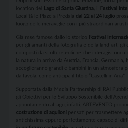
Dopo il successo della prima edizione, torna per i
location del
Lago di Santa Giustina
, il
Festival Inte
Località le Plaze a Predaia
dal 22 al 24 luglio
pross
luogo delle meraviglie con i più straordinari artisti 
Già rese famose dallo lo storico
Festival Internazi
per gli amanti della fotografia e della land-art, gli 
composti da sculture eoliche che interagiscono c
la natura in arrivo da Austria, Francia, Germania, 
accoglieranno grandi e bambini in un atmosfera pe
da favola, come anticipa il titolo “Castelli in Aria”.
Supportata dalla Media Partnership di RAI Pubbli
gli Obiettivi per lo Sviluppo Sostenibile dell’Ag
appuntamento al lago, infatti, ARTEVENTO propon
costruzione di aquiloni
pensati per trasmettere agl
antichissima eppure perfettamente capace di dif
in un futuro sostenibile
, in virtù della relazione 