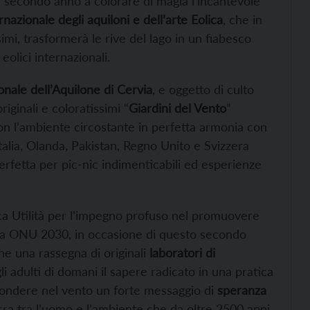
l secondo anno a colorare di magia l’incantevole
rnazionale degli aquiloni e dell’arte Eolica
, che in
imi, trasformerà le rive del lago in un fiabesco
eolici internazionali.
onale dell’Aquilone di Cervia
, e oggetto di culto
originali e coloratissimi “
Giardini del Vento
”
on l’ambiente circostante in perfetta armonia con
Italia, Olanda, Pakistan, Regno Unito e Svizzera
rfetta per pic-nic indimenticabili ed esperienze
ca Utilità per l’impegno profuso nel promuovere
enda ONU 2030, in occasione di questo secondo
e una rassegna di originali
laboratori di
i adulti di domani il sapere radicato in una pratica
fondere nel vento un forte messaggio di
speranza
sacra tra l’uomo e l’ambiente che da oltre 2500 anni