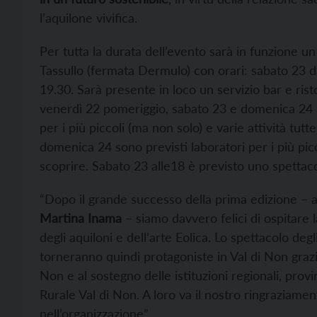
l’aquilone vivifica.
Per tutta la durata dell’evento sarà in funzione u
Tassullo (fermata Dermulo) con orari: sabato 23 da
19.30. Sarà presente in loco un servizio bar e risto
venerdì 22 pomeriggio, sabato 23 e domenica 24 so
per i più piccoli (ma non solo) e varie attività tut
domenica 24 sono previsti laboratori per i più picc
scoprire. Sabato 23 alle18 è previsto uno spettac
“Dopo il grande successo della prima edizione – a
Martina Inama
– siamo davvero felici di ospitare 
degli aquiloni e dell’arte Eolica. Lo spettacolo degl
torneranno quindi protagoniste in Val di Non grazi
Non e al sostegno delle istituzioni regionali, provi
Rurale Val di Non. A loro va il nostro ringraziame
nell’organizzazione”.