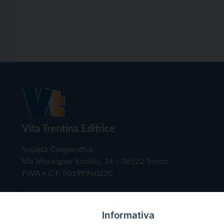
Vita Trentina Editrice
Società Cooperativa
Via Monsignor Endrici, 14 – 38122 Trento
P.IVA e C.F. 00199960220
Informativa