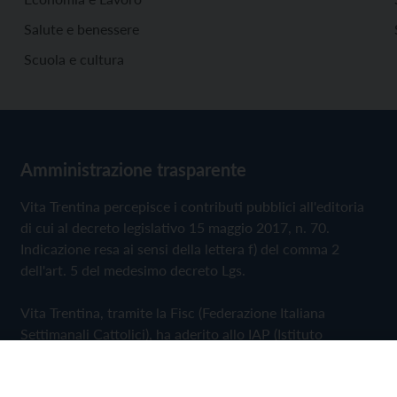
Salute e benessere
Scuola e cultura
Amministrazione trasparente
Vita Trentina percepisce i contributi pubblici all'editoria
di cui al decreto legislativo 15 maggio 2017, n. 70.
Indicazione resa ai sensi della lettera f) del comma 2
dell'art. 5 del medesimo decreto Lgs.
Vita Trentina, tramite la Fisc (Federazione Italiana
Settimanali Cattolici), ha aderito allo IAP (Istituto
dell'Autodisciplina Pubblicitaria) accettando il Codice di
Autodisciplina della Comunicazione Commerciale