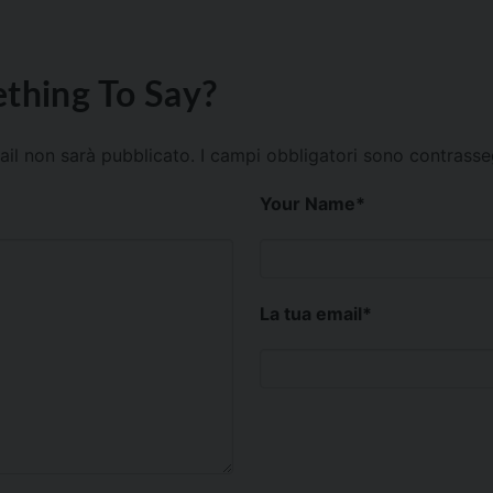
thing To Say?
mail non sarà pubblicato.
I campi obbligatori sono contrass
Your Name
*
La tua email
*