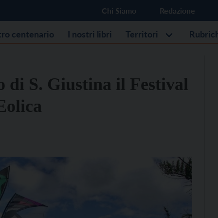
Chi Siamo
Redazione
stro centenario
I nostri libri
Territori
Rubric
o di S. Giustina il Festival
Eolica