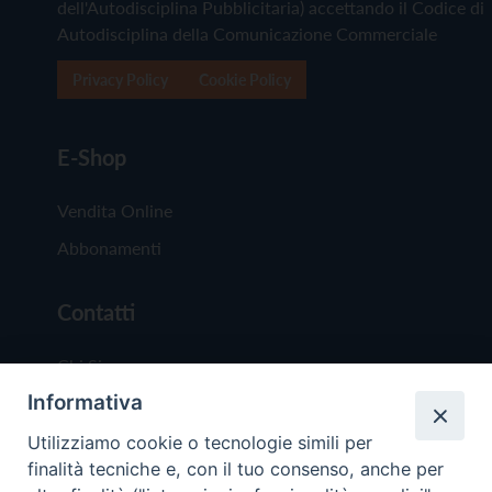
dell'Autodisciplina Pubblicitaria) accettando il Codice di
Autodisciplina della Comunicazione Commerciale
Privacy Policy
Cookie Policy
E-Shop
Vendita Online
Abbonamenti
Contatti
Chi Siamo
Informativa
Redazione
Scrivici
Utilizziamo cookie o tecnologie simili per
finalità tecniche e, con il tuo consenso, anche per