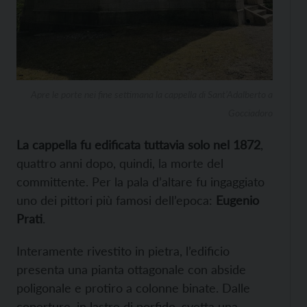
Apre le porte nei fine settimana la cappella di Sant’Adalberto a
Gocciadoro
La cappella fu edificata tuttavia solo nel 1872
,
quattro anni dopo, quindi, la morte del
committente. Per la pala d’altare fu ingaggiato
uno dei pittori più famosi dell’epoca:
Eugenio
Prati
.
Interamente rivestito in pietra, l’edificio
presenta una pianta ottagonale con abside
poligonale e protiro a colonne binate. Dalle
coperture, in lastre di porfido, svetta una