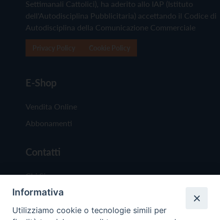
Settimanali Cattolici), ha aderito allo IAP (Istituto
dell'Autodisciplina Pubblicitaria) accettando il Codice di
Autodisciplina della Comunicazione Commerciale
Privacy Policy
Cookie Policy
E-Shop
Vendita Online
Abbonamenti
Contatti
Chi Siamo
Informativa
Redazione
Scrivici
Utilizziamo cookie o tecnologie simili per