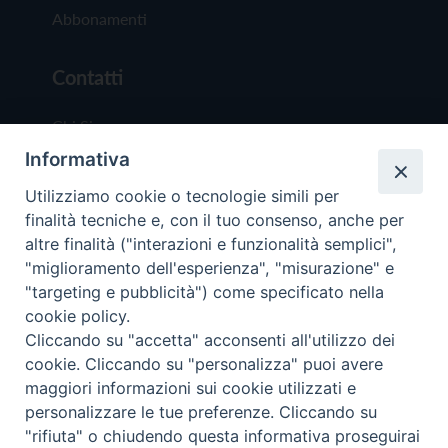
Abbonamenti
Contatti
Chi Siamo
Informativa
Redazione
Scrivici
Utilizziamo cookie o tecnologie simili per
finalità tecniche e, con il tuo consenso, anche per
altre finalità ("interazioni e funzionalità semplici",
"miglioramento dell'esperienza", "misurazione" e
"targeting e pubblicità") come specificato nella
cookie policy.
Copyright © 2019 - Tutti i diritti riservati - Vit
Cliccando su "accetta" acconsenti all'utilizzo dei
Trentina Editrice
cookie. Cliccando su "personalizza" puoi avere
maggiori informazioni sui cookie utilizzati e
Privacy Policy
personalizzare le tue preferenze. Cliccando su
Torna all'inizi
"rifiuta" o chiudendo questa informativa proseguirai