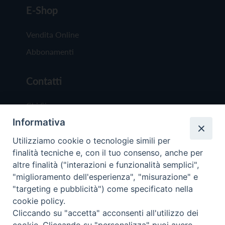
E-Shop
Vendita Online
Abbonamenti
Contatti
Chi Siamo
Informativa
Redazione
Scrivici
Utilizziamo cookie o tecnologie simili per
finalità tecniche e, con il tuo consenso, anche per
altre finalità ("interazioni e funzionalità semplici",
"miglioramento dell'esperienza", "misurazione" e
"targeting e pubblicità") come specificato nella
cookie policy.
Copyright © 2019 - Tutti i diritti riservati - Vit
Cliccando su "accetta" acconsenti all'utilizzo dei
Trentina Editrice