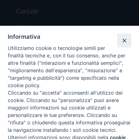
Contatti
Chi Siamo
Informativa
Redazione
Scrivici
Utilizziamo cookie o tecnologie simili per
finalità tecniche e, con il tuo consenso, anche per
altre finalità ("interazioni e funzionalità semplici",
"miglioramento dell'esperienza", "misurazione" e
"targeting e pubblicità") come specificato nella
cookie policy.
Copyright © 2019 - Tutti i diritti riservati - Vit
Cliccando su "accetta" acconsenti all'utilizzo dei
Trentina Editrice
cookie. Cliccando su "personalizza" puoi avere
maggiori informazioni sui cookie utilizzati e
Privacy Policy
personalizzare le tue preferenze. Cliccando su
Torna all'inizi
"rifiuta" o chiudendo questa informativa proseguirai
la navigazione installando i soli cookie tecnici.
Ulteriori informazioni sono disponibili nella
cookie
Preferenze Cookie