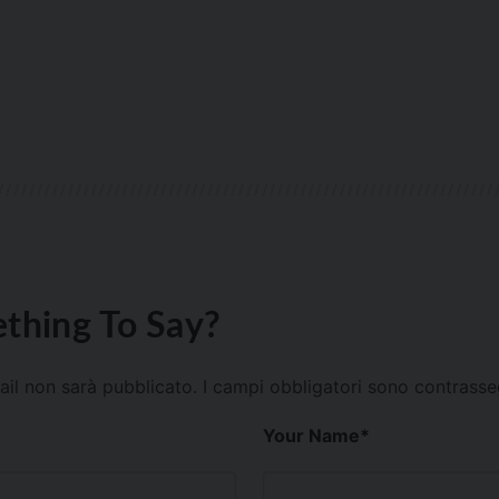
thing To Say?
mail non sarà pubblicato.
I campi obbligatori sono contrass
Your Name
*