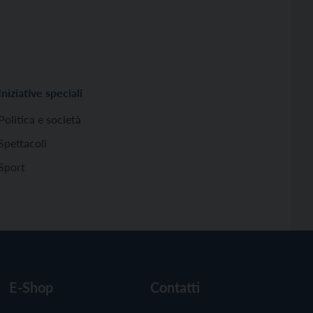
Iniziative speciali
Politica e società
Spettacoli
Sport
E-Shop
Contatti