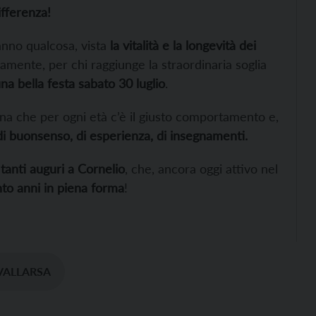
differenza!
anno qualcosa, vista
la vitalità e la longevità dei
tamente, per chi raggiunge la straordinaria soglia
na bella festa sabato 30 luglio
.
gna che per ogni età c’è il giusto comportamento e,
 di buonsenso, di esperienza, di insegnamenti.
o
tanti auguri a Cornelio
, che, ancora oggi attivo nel
nto anni in piena forma
!
VALLARSA