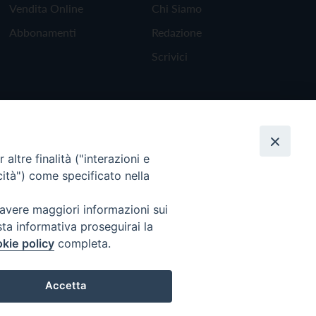
Vendita Online
Chi Siamo
Abbonamenti
Redazione
Scrivici
altre finalità ("interazioni e
cità") come specificato nella
 avere maggiori informazioni sui
sta informativa proseguirai la
kie policy
completa.
Torna all'inizio
Accetta