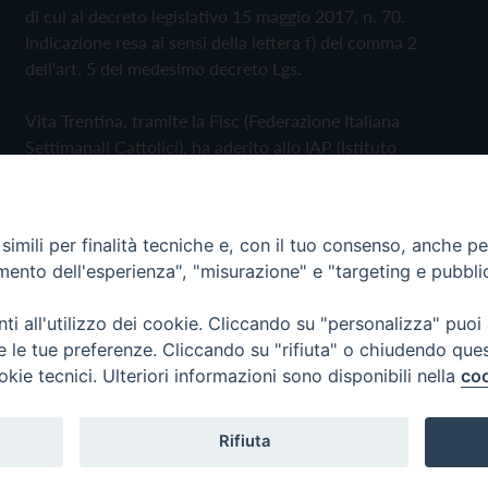
di cui al decreto legislativo 15 maggio 2017, n. 70.
Indicazione resa ai sensi della lettera f) del comma 2
dell'art. 5 del medesimo decreto Lgs.
Vita Trentina, tramite la Fisc (Federazione Italiana
Settimanali Cattolici), ha aderito allo IAP (Istituto
dell'Autodisciplina Pubblicitaria) accettando il Codice di
Autodisciplina della Comunicazione Commerciale
imili per finalità tecniche e, con il tuo consenso, anche per 
Privacy Policy
Cookie Policy
amento dell'esperienza", "misurazione" e "targeting e pubbli
i all'utilizzo dei cookie. Cliccando su "personalizza" puoi
 Trentina Editrice
re le tue preferenze. Cliccando su "rifiuta" o chiudendo que
okie tecnici. Ulteriori informazioni sono disponibili nella
coo
Rifiuta