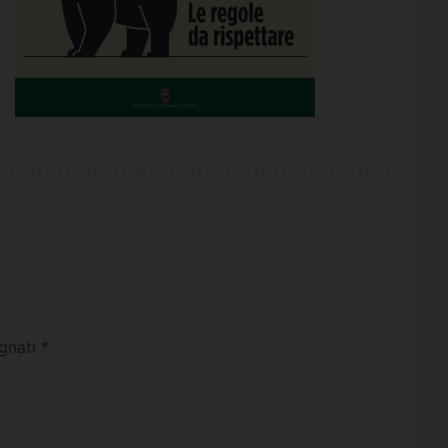
egnati
*