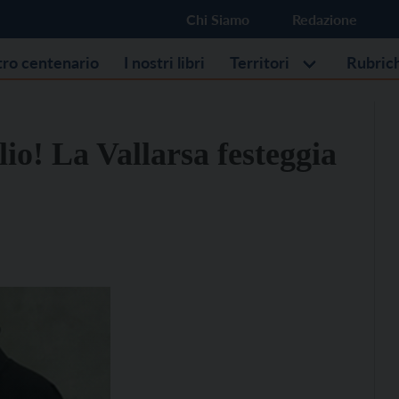
Chi Siamo
Redazione
stro centenario
I nostri libri
Territori
Rubric
o! La Vallarsa festeggia