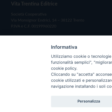
Vita Trentina Editrice
Società Cooperativa
Via Monsignor Endrici, 14 – 38122 Trento
P.IVA e C.F. 00199960220
Informativa
Utilizziamo cookie o tecnologie s
funzionalità semplici", "miglior
cookie policy.
Cliccando su "accetta" acconsent
Copyright © 2019 - Tutti i diritti riservati - Vita
cookie utilizzati e personalizza
navigazione installando i soli co
Privacy Policy
Personalizza