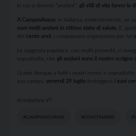
in cui si diventa “anziani”:
gli stili di vita fanno la 
A Camposilvano
, in Vallarsa, evidentemente, ne s
suoi molti anziani in ottimo stato di salute.
E, gius
dei
cento anni
, i compaesani organizzano per lui
u
La saggezza popolare, con molti proverbi, ci inse
soprattutto, che
gli anziani sono il nostro scrigno
Grazie dunque a tutti i nostri nonni, e soprattutt
suo campo,
venerdì 29 luglio
festeggerà
i suoi ce
di
redazione VT
#CAMPOSILVANO
#CENTENARIO
#