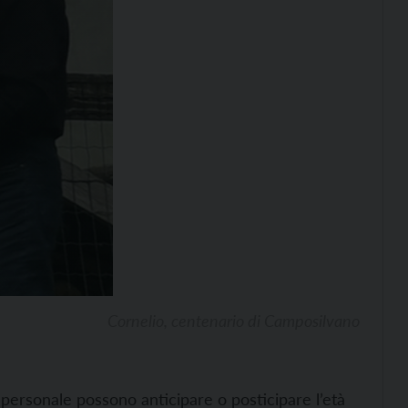
Cornelio, centenario di Camposilvano
ia personale possono anticipare o posticipare l’età