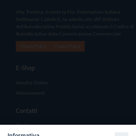
Vita Trentina, tramite la Fisc (Federazione Italiana
Settimanali Cattolici), ha aderito allo IAP (Istituto
dell'Autodisciplina Pubblicitaria) accettando il Codice di
Autodisciplina della Comunicazione Commerciale
Privacy Policy
Cookie Policy
E-Shop
Vendita Online
Abbonamenti
Contatti
Chi Siamo
Informativa
Redazione