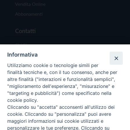
Vendita Online
Abbonamenti
Contatti
Chi Siamo
Informativa
Redazione
Scrivici
Utilizziamo cookie o tecnologie simili per
finalità tecniche e, con il tuo consenso, anche per
altre finalità ("interazioni e funzionalità semplici",
"miglioramento dell'esperienza", "misurazione" e
"targeting e pubblicità") come specificato nella
cookie policy.
Copyright © 2019 - Tutti i diritti riservati - Vit
Cliccando su "accetta" acconsenti all'utilizzo dei
Trentina Editrice
cookie. Cliccando su "personalizza" puoi avere
maggiori informazioni sui cookie utilizzati e
Privacy Policy
personalizzare le tue preferenze. Cliccando su