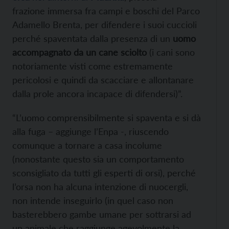
frazione immersa fra campi e boschi del Parco
Adamello Brenta, per difendere i suoi cuccioli
perché spaventata dalla presenza di un
uomo
accompagnato da un cane sciolto
(i cani sono
notoriamente visti come estremamente
pericolosi e quindi da scacciare e allontanare
dalla prole ancora incapace di difendersi)”.
“L’uomo comprensibilmente si spaventa e si dà
alla fuga – aggiunge l’Enpa -, riuscendo
comunque a tornare a casa incolume
(nonostante questo sia un comportamento
sconsigliato da tutti gli esperti di orsi), perché
l’orsa non ha alcuna intenzione di nuocergli,
non intende inseguirlo (in quel caso non
basterebbero gambe umane per sottrarsi ad
un animale che raggiunge agevolmente la