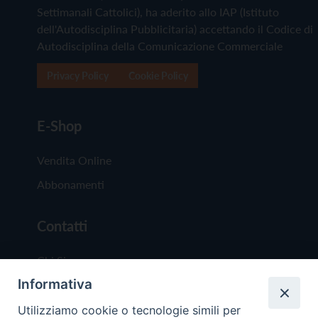
Settimanali Cattolici), ha aderito allo IAP (Istituto
dell'Autodisciplina Pubblicitaria) accettando il Codice di
Autodisciplina della Comunicazione Commerciale
Privacy Policy
Cookie Policy
E-Shop
Vendita Online
Abbonamenti
Contatti
Chi Siamo
Informativa
Redazione
Scrivici
Utilizziamo cookie o tecnologie simili per