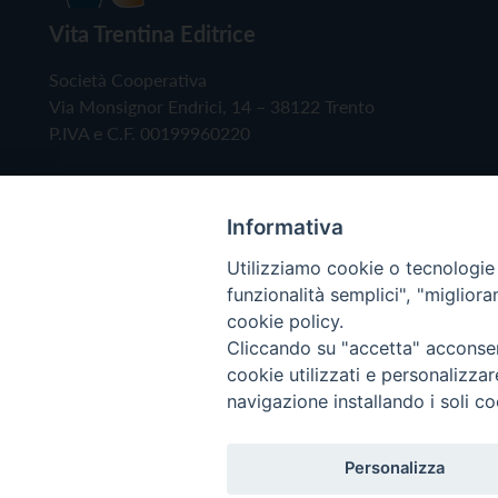
Vita Trentina Editrice
Società Cooperativa
Via Monsignor Endrici, 14 – 38122 Trento
P.IVA e C.F. 00199960220
Informativa
Utilizziamo cookie o tecnologie s
funzionalità semplici", "miglior
cookie policy.
Cliccando su "accetta" acconsent
Copyright © 2019 - Tutti i diritti riservati - Vita
cookie utilizzati e personalizza
navigazione installando i soli co
Privacy Policy
Personalizza