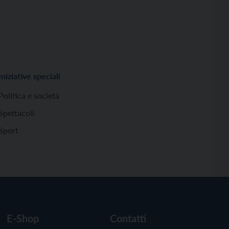
Iniziative speciali
Politica e società
Spettacoli
Sport
E-Shop
Contatti