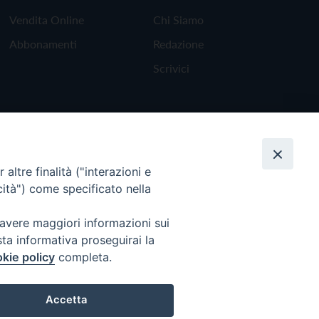
Vendita Online
Chi Siamo
Abbonamenti
Redazione
Scrivici
altre finalità ("interazioni e
cità") come specificato nella
 avere maggiori informazioni sui
sta informativa proseguirai la
kie policy
completa.
Torna all'inizio
Accetta