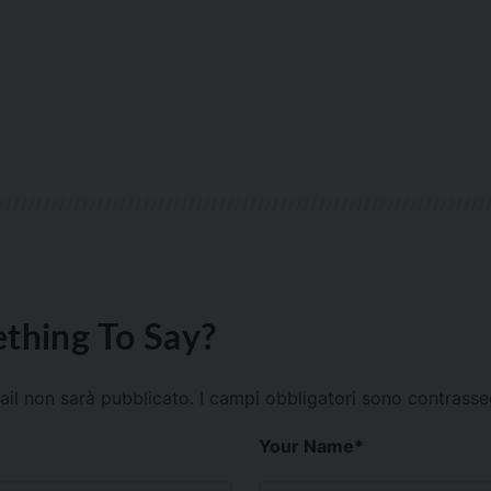
thing To Say?
mail non sarà pubblicato.
I campi obbligatori sono contrass
Your Name
*