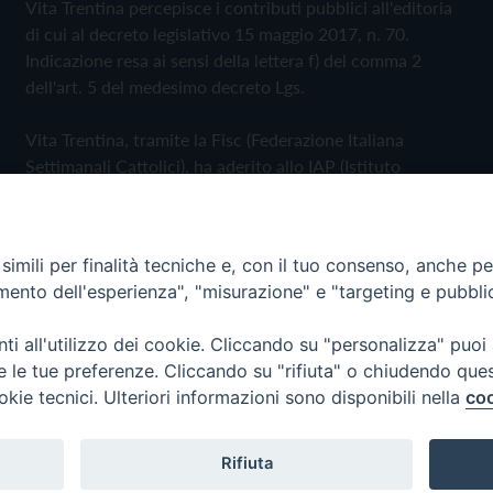
Vita Trentina percepisce i contributi pubblici all'editoria
di cui al decreto legislativo 15 maggio 2017, n. 70.
Indicazione resa ai sensi della lettera f) del comma 2
dell'art. 5 del medesimo decreto Lgs.
Vita Trentina, tramite la Fisc (Federazione Italiana
Settimanali Cattolici), ha aderito allo IAP (Istituto
dell'Autodisciplina Pubblicitaria) accettando il Codice di
Autodisciplina della Comunicazione Commerciale
imili per finalità tecniche e, con il tuo consenso, anche per 
Privacy Policy
Cookie Policy
amento dell'esperienza", "misurazione" e "targeting e pubbli
i all'utilizzo dei cookie. Cliccando su "personalizza" puoi
 Trentina Editrice
re le tue preferenze. Cliccando su "rifiuta" o chiudendo que
okie tecnici. Ulteriori informazioni sono disponibili nella
coo
Rifiuta