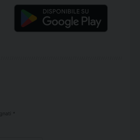
egnati
*