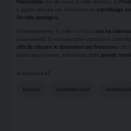
Marmolada
che dà verso la Valle di Fassa, la
Prote
è subito attivata per effettuare un
sopralluogo ae
Servizio geologico
.
Fortunatamente, il crollo roccioso
non ha interes
escursionisti. Si escluderebbe pertanto il coinvol
difficile stimare le dimensioni del fenomeno
che t
prima impressione, influenzata dalla
grande nuvola
di
redazione VT
#FRANA
#MARMOLADA
#MONTAG