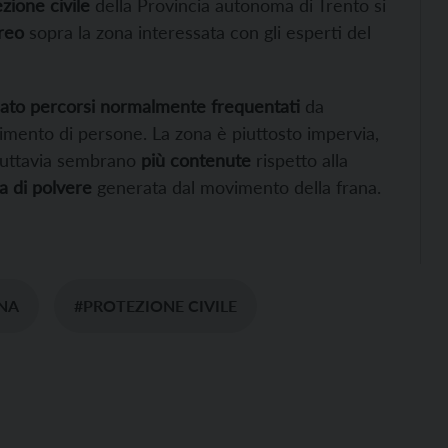
zione civile
della Provincia autonoma di Trento si
reo
sopra la zona interessata con gli esperti del
sato percorsi normalmente frequentati
da
gimento di persone. La zona è piuttosto impervia,
uttavia sembrano
più contenute
rispetto alla
 di polvere
generata dal movimento della frana.
NA
#PROTEZIONE CIVILE