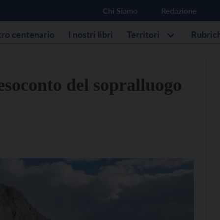
Chi Siamo
Redazione
stro centenario
I nostri libri
Territori
Rubric
esoconto del sopralluogo