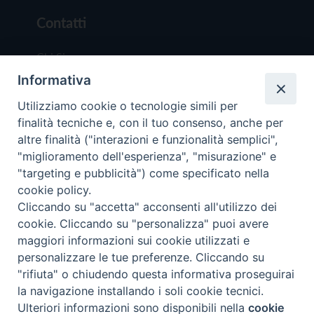
Contatti
Chi Siamo
Informativa
Redazione
Scrivici
Utilizziamo cookie o tecnologie simili per
finalità tecniche e, con il tuo consenso, anche per
altre finalità ("interazioni e funzionalità semplici",
"miglioramento dell'esperienza", "misurazione" e
"targeting e pubblicità") come specificato nella
cookie policy.
Copyright © 2019 - Tutti i diritti riservati - Vit
Cliccando su "accetta" acconsenti all'utilizzo dei
Trentina Editrice
cookie. Cliccando su "personalizza" puoi avere
maggiori informazioni sui cookie utilizzati e
Privacy Policy
personalizzare le tue preferenze. Cliccando su
Torna all'inizi
"rifiuta" o chiudendo questa informativa proseguirai
la navigazione installando i soli cookie tecnici.
Ulteriori informazioni sono disponibili nella
cookie
Preferenze Cookie