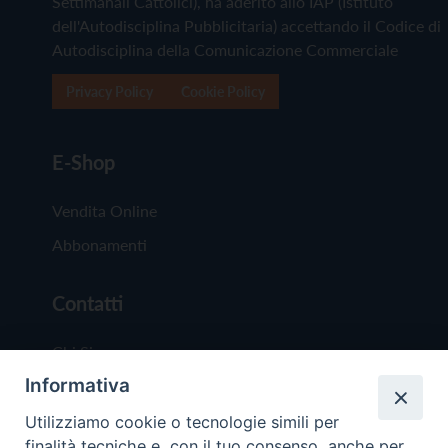
Settimanali Cattolici), ha aderito allo IAP (Istituto
dell'Autodisciplina Pubblicitaria) accettando il Codice di
Autodisciplina della Comunicazione Commerciale
Privacy Policy
Cookie Policy
E-Shop
Vendita Online
Abbonamenti
Contatti
Chi Siamo
Informativa
Redazione
Scrivici
Utilizziamo cookie o tecnologie simili per
finalità tecniche e, con il tuo consenso, anche per