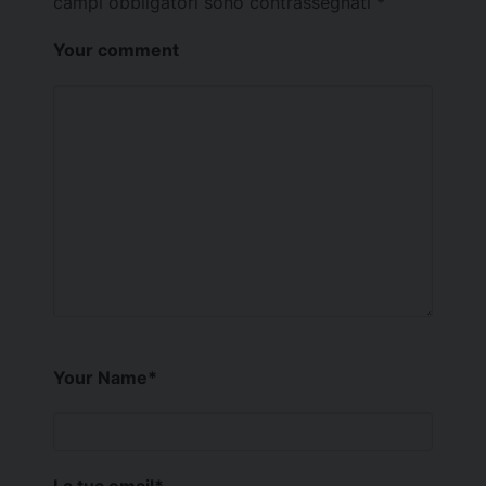
campi obbligatori sono contrassegnati
*
Your comment
Your Name
*