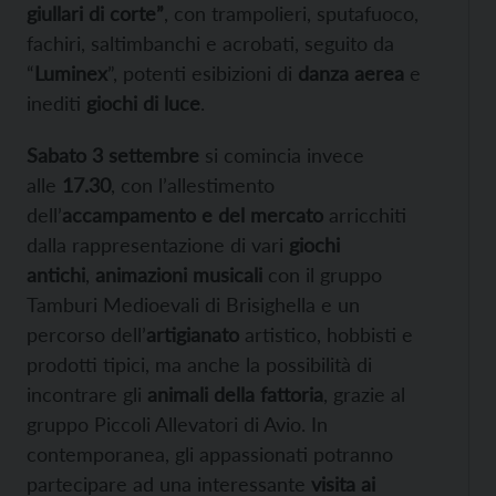
giullari di corte”
, con trampolieri, sputafuoco,
fachiri, saltimbanchi e acrobati, seguito da
“
Luminex
”, potenti esibizioni di
danza aerea
e
inediti
giochi di luce
.
Sabato 3 settembre
si comincia invece
alle
17.30
, con l’allestimento
dell’
accampamento e del mercato
arricchiti
dalla rappresentazione di vari
giochi
antichi
,
animazioni musicali
con il gruppo
Tamburi Medioevali di Brisighella e un
percorso dell’
artigianato
artistico, hobbisti e
prodotti tipici, ma anche la possibilità di
incontrare gli
animali della fattoria
, grazie al
gruppo Piccoli Allevatori di Avio. In
contemporanea, gli appassionati potranno
partecipare ad una interessante
visita ai