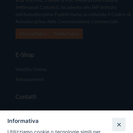
Settimanali Cattolici), ha aderito allo IAP (Istituto
dell'Autodisciplina Pubblicitaria) accettando il Codice di
Autodisciplina della Comunicazione Commerciale
Privacy Policy
Cookie Policy
E-Shop
Vendita Online
Abbonamenti
Contatti
Chi Siamo
Informativa
Redazione
Scrivici
Utilizziamo cookie o tecnologie simili per