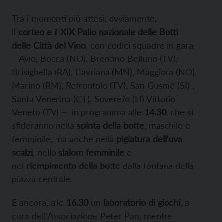
Tra i momenti più attesi, ovviamente,
il
corteo
e
il
XIX Palio nazionale delle Botti
delle Città del Vino
, con dodici squadre in gara
– Avio, Bocca (NO), Brentino Belluno (TV),
Brisighella (RA), Cavriana (MN), Maggiora (NO),
Marino (RM), Refrontolo (TV), San Gusmè (SI) ,
Santa Venerina (CT), Suvereto (LI) Vittorio
Veneto (TV) – in programma alle
14.30
, che si
sfideranno nella
spinta della botte
, maschile e
femminile, ma anche nella
pigiatura dell’uva
scalzi
, nello
slalom femminile
e
nel
riempimento della botte
dalla fontana della
piazza centrale.
E ancora, alle
16.30
un
laboratorio di giochi
, a
cura dell’Associazione Peter Pan, mentre