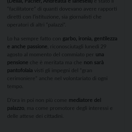
(Dellai, Pacher, Andreatta e Ianeselli)
è stato il
“facilitatore” di quanti dovevano avere rapporti
diretti con l’istituzione, sia giornalisti che
operatori di altri “palazzi”.
Lo ha sempre fatto con
garbo, ironia, gentilezza
e anche passione
, riconosciutagli lunedì 29
agosto al momento del commiato per
una
pensione
che è meritata ma che
non sarà
pantofolaia
visti gli impegni del “gran
cerimoniere” anche nel volontariato di ogni
tempo.
D’ora in poi non più come
mediatore del
palazzo
, ma come promotore degli interessi e
delle attese dei cittadini.