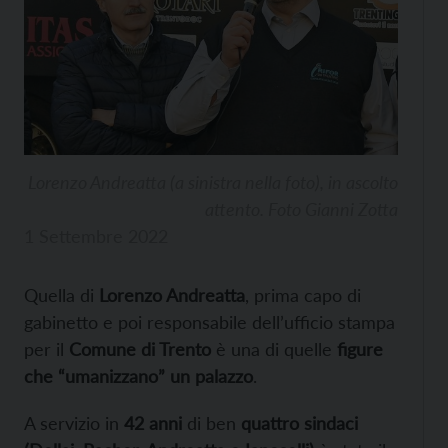
Lorenzo Andreatta (a sinistra nella foto), in ascolto
attento. Foto Gianni Zotta
1 Settembre 2022
Quella di
Lorenzo Andreatta
, prima capo di
gabinetto e poi responsabile dell’ufficio stampa
per il
Comune di Trento
è una di quelle
figure
che “umanizzano” un palazzo
.
A servizio in
42 anni
di ben
quattro sindaci